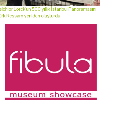
lchior Lorck'un 500 yıllık İstanbul Panoramasını
ürk Ressam yeniden oluşturdu