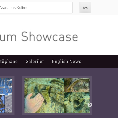
ra:
tüphane
Galeriler
English News