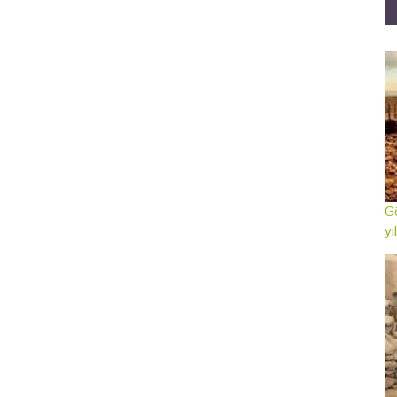
Gö
yı