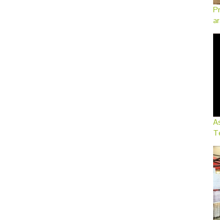
Pr
ar
As
Te