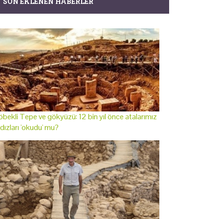
SON EKLENEN HABERLER
bekli Tepe ve gökyüzü: 12 bin yıl önce atalarımız
ldızları 'okudu' mu?