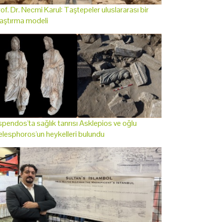
of. Dr. Necmi Karul: Taştepeler uluslararası bir
aştırma modeli
pendos'ta sağlık tanrısı Asklepios ve oğlu
lesphoros'un heykelleri bulundu