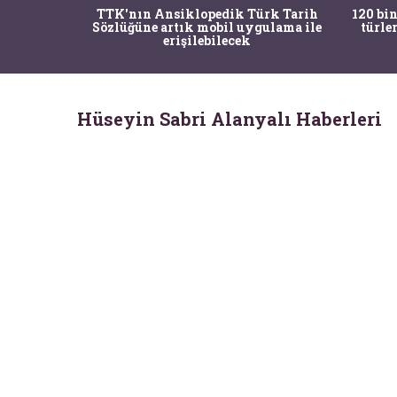
nrısı
TTK'nın Ansiklopedik Türk Tarih
120 bin
horos'un
Sözlüğüne artık mobil uygulama ile
türle
du
erişilebilecek
Hüseyin Sabri Alanyalı Haberleri