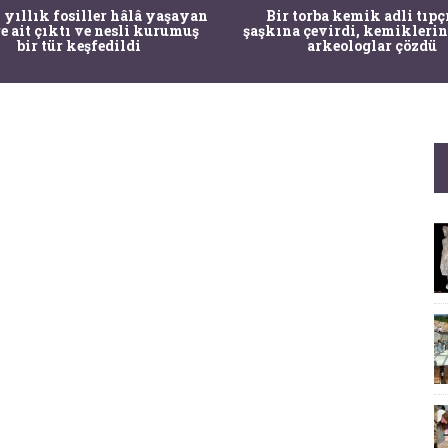
 yıllık fosiller hâlâ yaşayan
Bir torba kemik adli tıpç
re ait çıktı ve nesli kurumuş
şaşkına çevirdi, kemiklerin
bir tür keşfedildi
arkeologlar çözdü