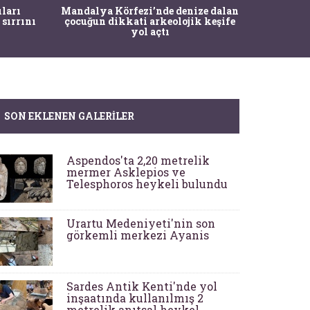
İstanbul
ıları
Mandalya Körfezi’nde denize dalan
Pasapo
 sırrını
çocuğun dikkati arkeolojik keşife
yol açtı
SON EKLENEN GALERILER
Aspendos'ta 2,20 metrelik
mermer Asklepios ve
Telesphoros heykeli bulundu
Urartu Medeniyeti'nin son
görkemli merkezi Ayanis
Sardes Antik Kenti'nde yol
inşaatında kullanılmış 2
metrelik anıtsal heykel