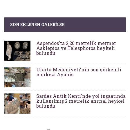
SON EKLENEN GALERILER
Aspendos'ta 2,20 metrelik mermer
Asklepios ve Telesphoros heykeli
bulundu
Urartu Medeniyeti'nin son görkemli
merkezi Ayanis
Sardes Antik Kenti'nde yol inşaatında
kullanılmış 2 metrelik anıtsal heykel
bulundu