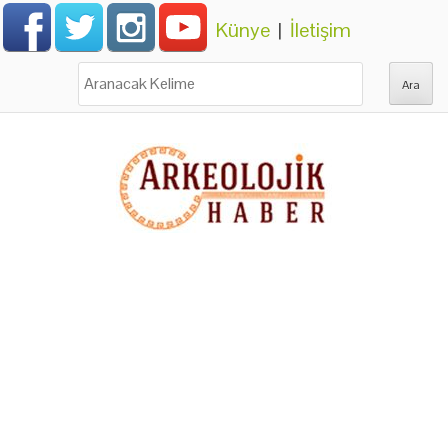
Künye
|
İletişim
Ara: