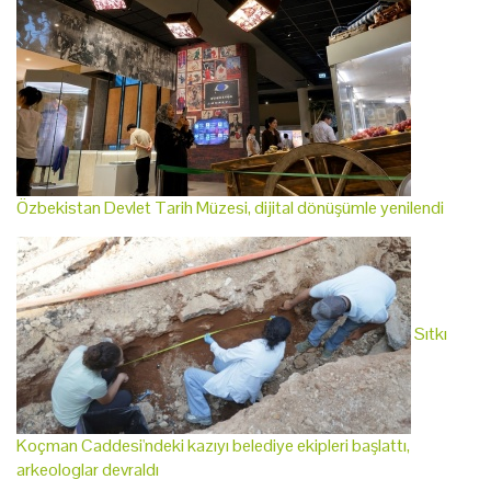
Özbekistan Devlet Tarih Müzesi, dijital dönüşümle yenilendi
Sıtkı
Koçman Caddesi'ndeki kazıyı belediye ekipleri başlattı,
arkeologlar devraldı