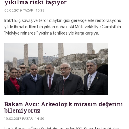
yıkılma riski taşıyor
05.05.2019 PAZAR - 10:28
Irak'ta, iç savaş ve terör olayları gibi gerekçelerle restorasyonu
yıldır ihmal edilen bin yıldan daha eski Mütevekkiliye Camisi'nin
"Melviye minaresi" yıkılma tehlikesiyle karşı karşıya.
Bakan Avcı: Arkeolojik mirasın değerini
bilemiyoruz
19.03.2017 PAZAR - 14:59
İzmir Agorası Ören Yerini ziyaret eden Kültür ve Turizm Bakanı