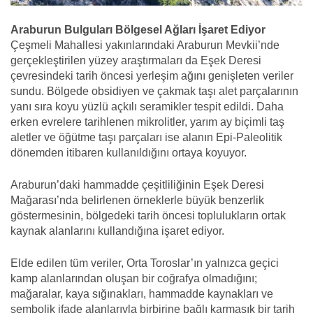
Araburun Bulguları Bölgesel Ağları İşaret Ediyor
Çeşmeli Mahallesi yakınlarındaki Araburun Mevkii’nde
gerçekleştirilen yüzey araştırmaları da Eşek Deresi
çevresindeki tarih öncesi yerleşim ağını genişleten veriler
sundu. Bölgede obsidiyen ve çakmak taşı alet parçalarının
yanı sıra koyu yüzlü açkılı seramikler tespit edildi. Daha
erken evrelere tarihlenen mikrolitler, yarım ay biçimli taş
aletler ve öğütme taşı parçaları ise alanın Epi-Paleolitik
dönemden itibaren kullanıldığını ortaya koyuyor.
Araburun’daki hammadde çeşitliliğinin Eşek Deresi
Mağarası’nda belirlenen örneklerle büyük benzerlik
göstermesinin, bölgedeki tarih öncesi toplulukların ortak
kaynak alanlarını kullandığına işaret ediyor.
Elde edilen tüm veriler, Orta Toroslar’ın yalnızca geçici
kamp alanlarından oluşan bir coğrafya olmadığını;
mağaralar, kaya sığınakları, hammadde kaynakları ve
sembolik ifade alanlarıyla birbirine bağlı karmaşık bir tarih