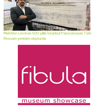
Melchior Lorck'un 500 yıllık İstanbul Panoramasını Türk
Ressam yeniden oluşturdu