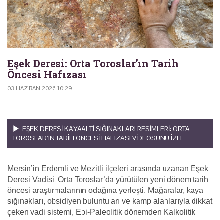
Eşek Deresi: Orta Toroslar’ın Tarih
Öncesi Hafızası
03 HAZIRAN 2026 10:29
EŞEK DERESI KAYAALTI SIĞINAKLARI RESIMLERI: ORTA
TOROSLAR’IN TARIH ÖNCESI HAFIZASI VIDEOSUNU IZLE
Mersin’in Erdemli ve Mezitli ilçeleri arasında uzanan Eşek
Deresi Vadisi, Orta Toroslar’da yürütülen yeni dönem tarih
öncesi araştırmalarının odağına yerleşti. Mağaralar, kaya
sığınakları, obsidiyen buluntuları ve kamp alanlarıyla dikkat
çeken vadi sistemi, Epi-Paleolitik dönemden Kalkolitik