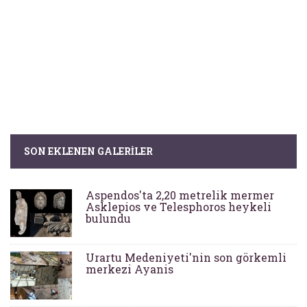
SON EKLENEN GALERILER
Aspendos'ta 2,20 metrelik mermer
Asklepios ve Telesphoros heykeli
bulundu
Urartu Medeniyeti'nin son görkemli
merkezi Ayanis