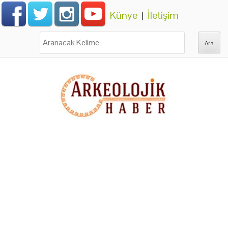
Künye
|
İletişim
Ara: