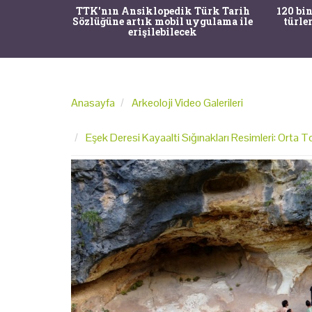
nrısı
TTK'nın Ansiklopedik Türk Tarih
120 bin
horos'un
Sözlüğüne artık mobil uygulama ile
türle
du
erişilebilecek
Anasayfa
Arkeoloji Video Galerileri
Eşek Deresi Kayaalti Sığınakları Resimleri: Orta T