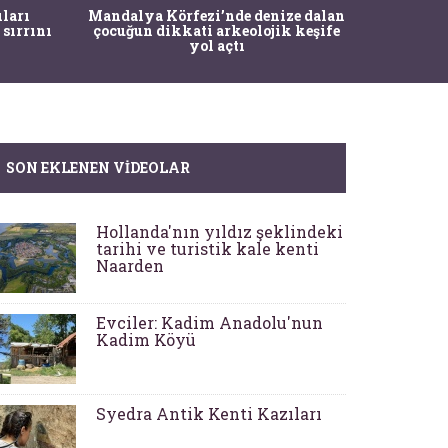
İstanbul
ıları
Mandalya Körfezi’nde denize dalan
Pasapo
 sırrını
çocuğun dikkati arkeolojik keşife
yol açtı
SON EKLENEN VIDEOLAR
Hollanda'nın yıldız şeklindeki
tarihi ve turistik kale kenti
Naarden
Evciler: Kadim Anadolu'nun
Kadim Köyü
Syedra Antik Kenti Kazıları