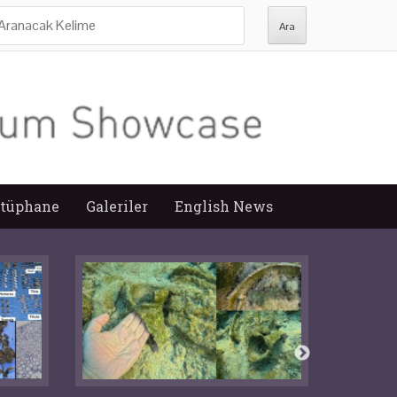
ra:
tüphane
Galeriler
English News