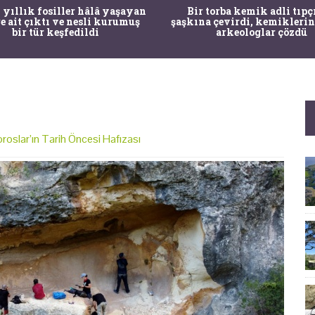
 yıllık fosiller hâlâ yaşayan
Bir torba kemik adli tıpç
re ait çıktı ve nesli kurumuş
şaşkına çevirdi, kemiklerin
bir tür keşfedildi
arkeologlar çözdü
oroslar’ın Tarih Öncesi Hafızası