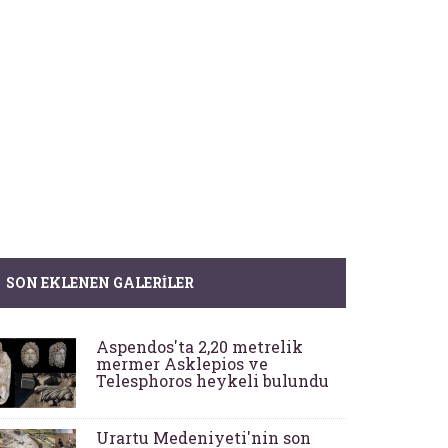
SON EKLENEN GALERILER
Aspendos'ta 2,20 metrelik
mermer Asklepios ve
Telesphoros heykeli bulundu
Urartu Medeniyeti'nin son