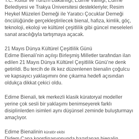
T.C. Kültür ve Turizm Bakanlığı, Edirne Valiliği, Edirne
Belediyesi ve Trakya Üniversitesi destekleriyle; Resim
Heykel Müzeleri Derneği ile Yaratıcı Çocuklar Derneği
öncülüğünde gerçekleştirilecek bienal, hafıza, kimlik, göç,
teknoloji, ekoloji ve kültürel çeşitlilik gibi güncel meseleleri
sanat aracılığıyla tartışmaya açacak.
21 Mayıs Dünya Kültürel Çeşitlilik Günü
Edirne Bienali'nin açılışı Birleşmiş Milletler tarafından ilan
edilen 21 Mayıs Dünya Kültürel Çeşitlilik Günü’ne denk
getirildi. Bu tercih de ilk kez düzenlenen bienalin çoğulcu
ve kapsayıcı yaklaşımını öne çıkarma hedefi açısından
oldukça dikkat çekici oldu.
Edirne Bienali, tek merkezli klasik küratoryal modeller
yerine çok sesli bir yaklaşımı benimseyerek farklı
disiplinlerden isimleri aynı düşünsel zeminde buluşturmayı
amaçlıyor.
Edirne Bienalinin
küratör ekibi
Didem Çapa koordinasyonunda hazırlanan bienalin