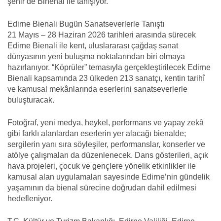
şehir de Binenal ile tanışıyor.
Edirne Bienali Bugün Sanatseverlerle Tanıştı
21 Mayıs – 28 Haziran 2026 tarihleri arasında sürecek
Edirne Bienali ile kent, uluslararası çağdaş sanat
dünyasının yeni buluşma noktalarından biri olmaya
hazırlanıyor. “Köprüler” temasıyla gerçekleştirilecek Edirne
Bienali kapsamında 23 ülkeden 213 sanatçı, kentin tarihî
ve kamusal mekânlarında eserlerini sanatseverlerle
buluşturacak.
Fotoğraf, yeni medya, heykel, performans ve yapay zekâ
gibi farklı alanlardan eserlerin yer alacağı bienalde;
sergilerin yanı sıra söyleşiler, performanslar, konserler ve
atölye çalışmaları da düzenlenecek. Dans gösterileri, açık
hava projeleri, çocuk ve gençlere yönelik etkinlikler ile
kamusal alan uygulamaları sayesinde Edirne’nin gündelik
yaşamının da bienal sürecine doğrudan dahil edilmesi
hedefleniyor.