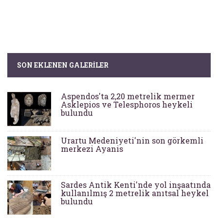
SON EKLENEN GALERILER
Aspendos'ta 2,20 metrelik mermer
Asklepios ve Telesphoros heykeli
bulundu
Urartu Medeniyeti'nin son görkemli
merkezi Ayanis
Sardes Antik Kenti'nde yol inşaatında
kullanılmış 2 metrelik anıtsal heykel
bulundu