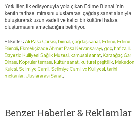
Yetkililer, ilk edisyonuyla yola çıkan Edirne Bienali’nin
kentin tarihsel mirasını uluslararası çağdaş sanat alanıyla
buluşturarak uzun vadeli ve kalıcı bir kültürel hafıza
oluşturmasını amaçladığını belirtiyor.
Etiketler :
Ali Paşa Çarşısı
,
bienal
,
çağdaş sanat
,
Edirne
,
Edirne
Bienali
,
Ekmekçizade Ahmet Paşa Kervansarayı
,
göç
,
hafıza
,
II.
Bayezid Külliyesi Sağlık Müzesi
,
kamusal sanat
,
Karaağaç Gar
Binası
,
Köprüler teması
,
kültür sanat
,
kültürel çeşitlilik
,
Makedon
Kulesi
,
Selimiye Camii
,
Selimiye Camii ve Külliyesi
,
tarihi
mekanlar
,
Uluslararası Sanat
,
Benzer Haberler & Reklamlar