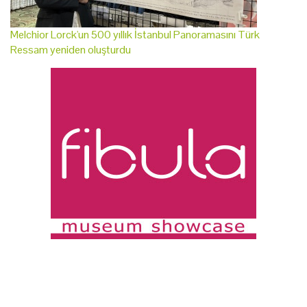
Melchior Lorck'un 500 yıllık İstanbul Panoramasını Türk
Ressam yeniden oluşturdu