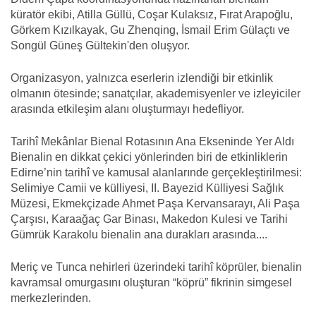
küratör ekibi, Atilla Güllü, Coşar Kulaksız, Fırat Arapoğlu,
Görkem Kızılkayak, Gu Zhenqing, İsmail Erim Gülaçtı ve
Songül Güneş Gültekin'den oluşyor.
Organizasyon, yalnızca eserlerin izlendiği bir etkinlik
olmanın ötesinde; sanatçılar, akademisyenler ve izleyiciler
arasında etkileşim alanı oluşturmayı hedefliyor.
Tarihî Mekânlar Bienal Rotasının Ana Ekseninde Yer Aldı
Bienalin en dikkat çekici yönlerinden biri de etkinliklerin
Edirne’nin tarihî ve kamusal alanlarınde gerçekleştirilmesi:
Selimiye Camii ve külliyesi, II. Bayezid Külliyesi Sağlık
Müzesi, Ekmekçizade Ahmet Paşa Kervansarayı, Ali Paşa
Çarşısı, Karaağaç Gar Binası, Makedon Kulesi ve Tarihi
Gümrük Karakolu bienalin ana durakları arasında....
Meriç ve Tunca nehirleri üzerindeki tarihî köprüler, bienalin
kavramsal omurgasını oluşturan “köprü” fikrinin simgesel
merkezlerinden.