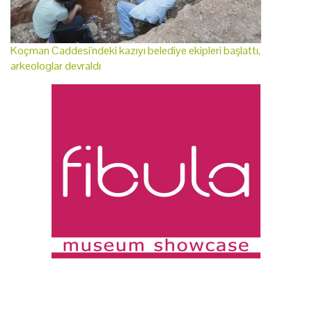
Koçman Caddesi'ndeki kazıyı belediye ekipleri başlattı,
arkeologlar devraldı