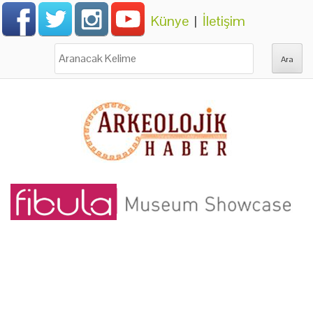
Künye
|
İletişim
Ara: