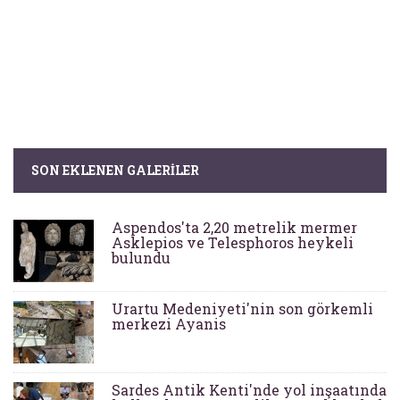
SON EKLENEN GALERILER
Aspendos'ta 2,20 metrelik mermer
Asklepios ve Telesphoros heykeli
bulundu
Urartu Medeniyeti'nin son görkemli
merkezi Ayanis
Sardes Antik Kenti'nde yol inşaatında