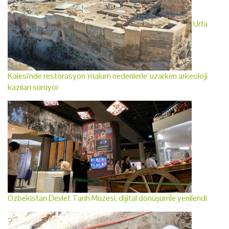
Urfa
Kalesi'nde restorasyon 'malum nedenlerle' uzarken arkeoloji
kazıları sürüyor
Özbekistan Devlet Tarih Müzesi, dijital dönüşümle yenilendi