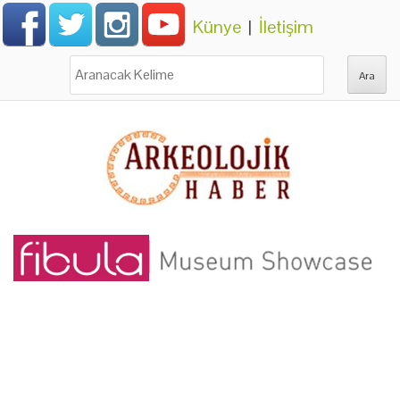
Künye
|
İletişim
Ara: