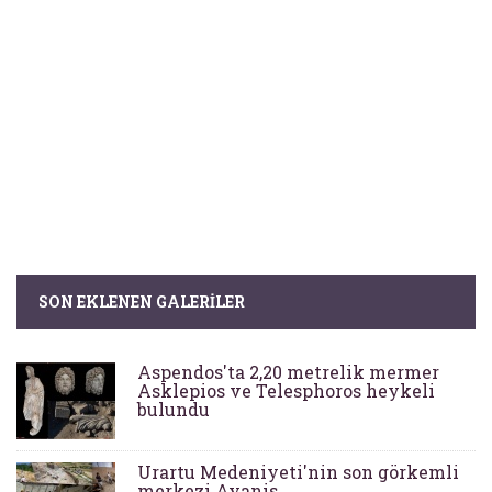
SON EKLENEN GALERILER
Aspendos'ta 2,20 metrelik mermer
Asklepios ve Telesphoros heykeli
bulundu
Urartu Medeniyeti'nin son görkemli
merkezi Ayanis