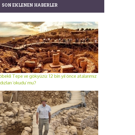
SON EKLENEN HABERLER
bekli Tepe ve gökyüzü: 12 bin yıl önce atalarımız
ldızları 'okudu' mu?