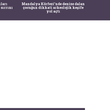
İstanbul
ıları
Mandalya Körfezi’nde denize dalan
Pasapo
 sırrını
çocuğun dikkati arkeolojik keşife
yol açtı