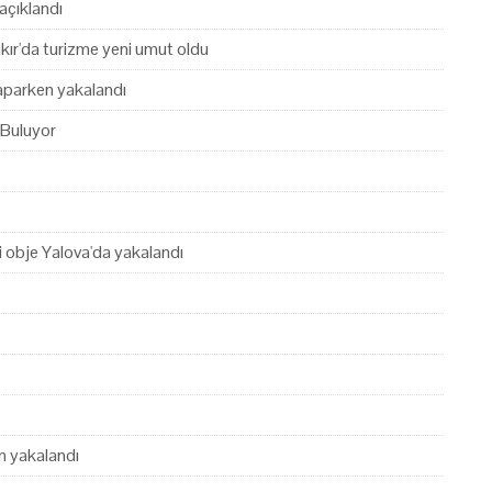
açıklandı
akır'da turizme yeni umut oldu
yaparken yakalandı
 Buluyor
hi obje Yalova'da yakalandı
en yakalandı