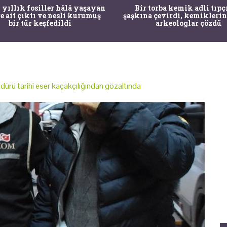
 yıllık fosiller hâlâ yaşayan
Bir torba kemik adli tıpç
re ait çıktı ve nesli kurumuş
şaşkına çevirdi, kemiklerin
bir tür keşfedildi
arkeologlar çözdü
dürü tarihi eser kaçakçılığından gözaltında