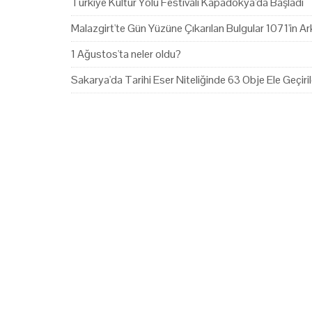
Türkiye Kültür Yolu Festivali Kapadokya'da Başladı
Malazgirt'te Gün Yüzüne Çıkarılan Bulgular 1071'in Ark
1 Ağustos'ta neler oldu?
Sakarya'da Tarihi Eser Niteliğinde 63 Obje Ele Geçiril