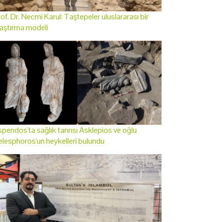
of. Dr. Necmi Karul: Taştepeler uluslararası bir
aştırma modeli
pendos'ta sağlık tanrısı Asklepios ve oğlu
lesphoros'un heykelleri bulundu