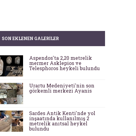
SON EKLENEN GALERILER
Aspendos'ta 2,20 metrelik
mermer Asklepios ve
Telesphoros heykeli bulundu
Urartu Medeniyeti'nin son
görkemli merkezi Ayanis
Sardes Antik Kenti'nde yol
inşaatında kullanılmış 2
metrelik anıtsal heykel
bulundu