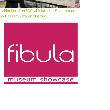
lchior Lorck'un 500 yıllık İstanbul Panoramasını
ürk Ressam yeniden oluşturdu