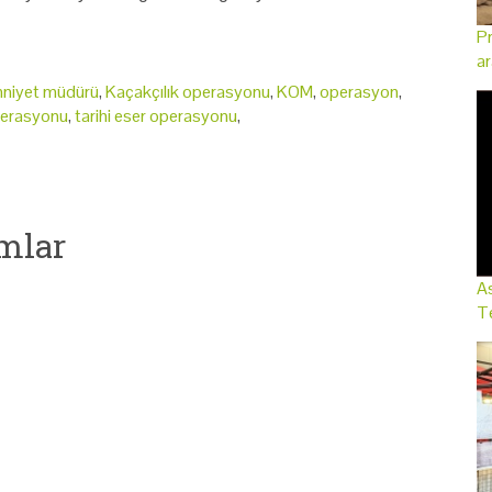
Pr
ar
mniyet müdürü
,
Kaçakçılık operasyonu
,
KOM
,
operasyon
,
operasyonu
,
tarihi eser operasyonu
,
mlar
As
Te