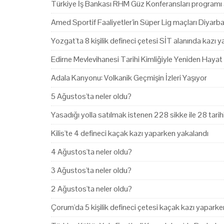
Türkiye İş Bankası RHM Güz Konferansları programı 
Amed Sportif Faaliyetler'in Süper Lig maçları Diyarb
Yozgat'ta 8 kişilik defineci çetesi SİT alanında kazı 
Edirne Mevlevihanesi Tarihi Kimliğiyle Yeniden Hayat
Adala Kanyonu: Volkanik Geçmişin İzleri Yaşıyor
5 Ağustos'ta neler oldu?
Yasadığı yolla satılmak istenen 228 sikke ile 28 tari
Kilis'te 4 defineci kaçak kazı yaparken yakalandı
4 Ağustos'ta neler oldu?
3 Ağustos'ta neler oldu?
2 Ağustos'ta neler oldu?
Çorum'da 5 kişilik defineci çetesi kaçak kazı yapark