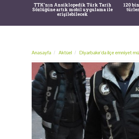
nrısı
TTK'nın Ansiklopedik Türk Tarih
120 bin
horos'un
Sözlüğüne artık mobil uygulama ile
türle
du
erişilebilecek
Anasayfa
Aktüel
Diyarbakır'da ilçe emniyet mü