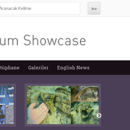
ra:
tüphane
Galeriler
English News