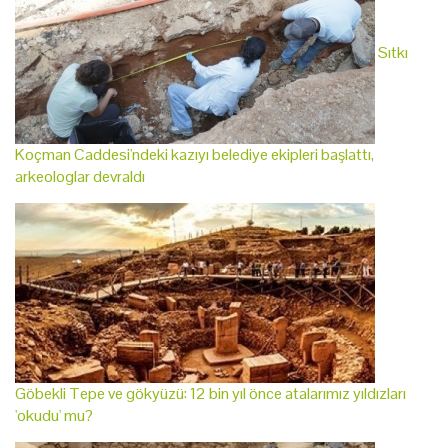
Sıtkı
Koçman Caddesi'ndeki kazıyı belediye ekipleri başlattı,
arkeologlar devraldı
Göbekli Tepe ve gökyüzü: 12 bin yıl önce atalarımız yıldızları
'okudu' mu?