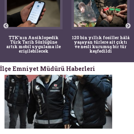
TTK'nın Ansiklopedik
120 bin yıllık fosiller hâlâ
Türk Tarih Sözlüğüne
yaşayan türlere ait çıktı
artık mobil uygulama ile
ve nesli kurumuş bir tür
erişilebilecek
keşfedildi
İlçe Emniyet Müdürü Haberleri