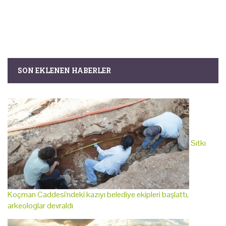
SON EKLENEN HABERLER
Sıtkı
Koçman Caddesi'ndeki kazıyı belediye ekipleri başlattı,
arkeologlar devraldı