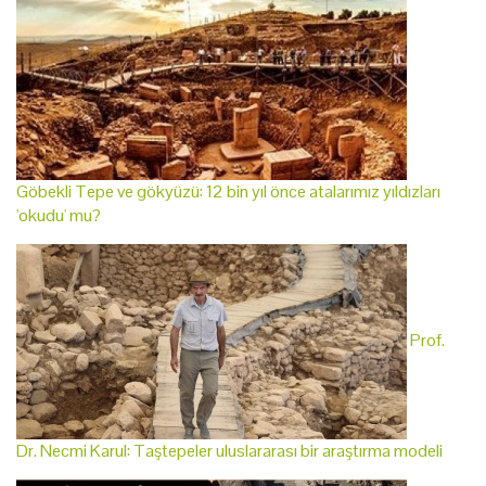
Göbekli Tepe ve gökyüzü: 12 bin yıl önce atalarımız yıldızları
'okudu' mu?
Prof.
Dr. Necmi Karul: Taştepeler uluslararası bir araştırma modeli