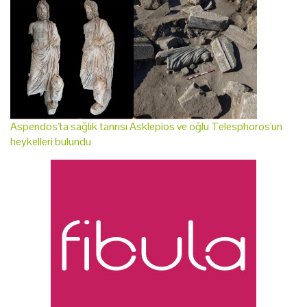
Aspendos'ta sağlık tanrısı Asklepios ve oğlu Telesphoros'un
heykelleri bulundu