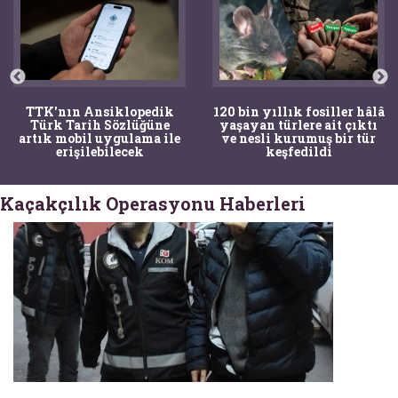
TTK'nın Ansiklopedik
120 bin yıllık fosiller hâlâ
Türk Tarih Sözlüğüne
yaşayan türlere ait çıktı
artık mobil uygulama ile
ve nesli kurumuş bir tür
erişilebilecek
keşfedildi
Kaçakçılık Operasyonu Haberleri