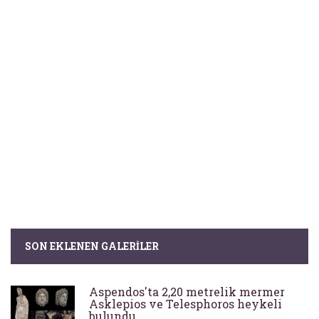
SON EKLENEN GALERILER
Aspendos'ta 2,20 metrelik mermer
Asklepios ve Telesphoros heykeli
bulundu