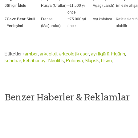
6
Shigir İdolü
Rusya (Urallar)
~11.500 yıl
Ağaç (Larch)
En eski ahşap
önce
7
Cave Bear Skull
Fransa
~75.000 yıl
Ayı kafatası
Kafatasları t
Yerleşimi
(Mağaralar)
önce
olabilir.
Etiketler :
amber
,
arkeoloji
,
arkeolojik eser
,
ayı figürü
,
Figürin
,
kehribar
,
kehribar ayı
,
Neolitik
,
Polonya
,
Słupsk
,
tılsım
,
Benzer Haberler & Reklamlar