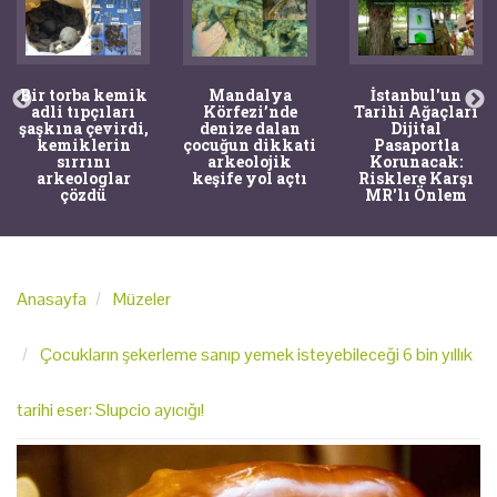
Bir torba kemik
Mandalya
İstanbul'un
adli tıpçıları
Körfezi’nde
Tarihi Ağaçları
şaşkına çevirdi,
denize dalan
Dijital
kemiklerin
çocuğun dikkati
Pasaportla
sırrını
arkeolojik
Korunacak:
arkeologlar
keşife yol açtı
Risklere Karşı
çözdü
MR'lı Önlem
Anasayfa
Müzeler
Çocukların şekerleme sanıp yemek isteyebileceği 6 bin yıllık
tarihi eser: Slupcio ayıcığı!