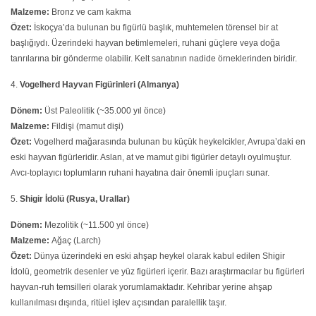
Malzeme:
Bronz ve cam kakma
Özet:
İskoçya’da bulunan bu figürlü başlık, muhtemelen törensel bir at
başlığıydı. Üzerindeki hayvan betimlemeleri, ruhani güçlere veya doğa
tanrılarına bir gönderme olabilir. Kelt sanatının nadide örneklerinden biridir.
4.
Vogelherd Hayvan Figürinleri (Almanya)
Dönem:
Üst Paleolitik (~35.000 yıl önce)
Malzeme:
Fildişi (mamut dişi)
Özet:
Vogelherd mağarasında bulunan bu küçük heykelcikler, Avrupa’daki en
eski hayvan figürleridir. Aslan, at ve mamut gibi figürler detaylı oyulmuştur.
Avcı-toplayıcı toplumların ruhani hayatına dair önemli ipuçları sunar.
5.
Shigir İdolü (Rusya, Urallar)
Dönem:
Mezolitik (~11.500 yıl önce)
Malzeme:
Ağaç (Larch)
Özet:
Dünya üzerindeki en eski ahşap heykel olarak kabul edilen Shigir
İdolü, geometrik desenler ve yüz figürleri içerir. Bazı araştırmacılar bu figürleri
hayvan-ruh temsilleri olarak yorumlamaktadır. Kehribar yerine ahşap
kullanılması dışında, ritüel işlev açısından paralellik taşır.