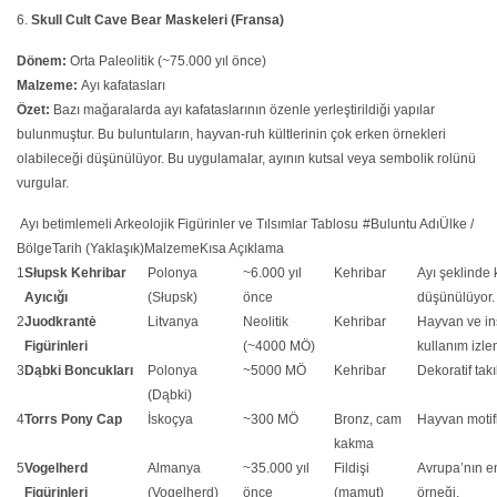
6.
Skull Cult Cave Bear Maskeleri (Fransa)
Dönem:
Orta Paleolitik (~75.000 yıl önce)
Malzeme:
Ayı kafatasları
Özet:
Bazı mağaralarda ayı kafataslarının özenle yerleştirildiği yapılar
bulunmuştur. Bu buluntuların, hayvan-ruh kültlerinin çok erken örnekleri
olabileceği düşünülüyor. Bu uygulamalar, ayının kutsal veya sembolik rolünü
vurgular.
Ayı betimlemeli Arkeolojik Figürinler ve Tılsımlar Tablosu
#
Buluntu Adı
Ülke /
Bölge
Tarih (Yaklaşık)
Malzeme
Kısa Açıklama
1
Słupsk Kehribar
Polonya
~6.000 yıl
Kehribar
Ayı şeklinde 
Ayıcığı
(Słupsk)
önce
düşünülüyor.
2
Juodkrantė
Litvanya
Neolitik
Kehribar
Hayvan ve ins
Figürinleri
(~4000 MÖ)
kullanım izlen
3
Dąbki Boncukları
Polonya
~5000 MÖ
Kehribar
Dekoratif takı
(Dąbki)
4
Torrs Pony Cap
İskoçya
~300 MÖ
Bronz, cam
Hayvan motifli
kakma
5
Vogelherd
Almanya
~35.000 yıl
Fildişi
Avrupa’nın en
Figürinleri
(Vogelherd)
önce
(mamut)
örneği.