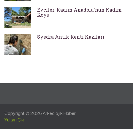
Evciler: Kadim Anadolu'nun Kadim
Köyü
Syedra Antik Kenti Kazıları
Copyright © 2026
Arkeolojik Haber
Yukarı Çık