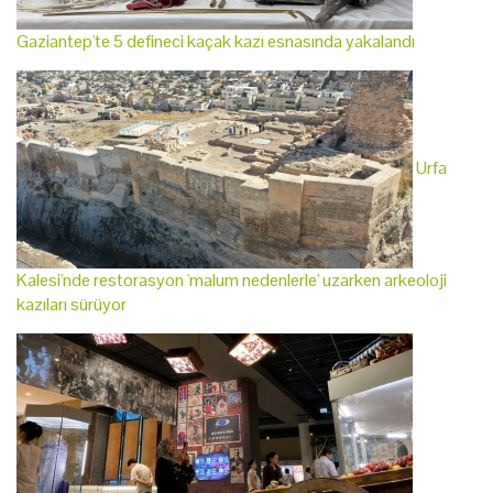
Gaziantep'te 5 defineci kaçak kazı esnasında yakalandı
Urfa
Kalesi'nde restorasyon 'malum nedenlerle' uzarken arkeoloji
kazıları sürüyor