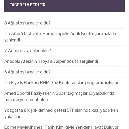
DIĞER HABERLER
8 Ağustos'ta neler oldu?
Taşköprü festivalle, Pompeiopolis Antik Kenti uçurtmalarla
şenlendi
7 Ağustos'ta neler oldu?
Anadolu Ateşi'nin Troya'sı Aspendos'ta sergilendi
6 Ağustos'ta neler oldu?
Türkiye İş Bankası RHM Güz Konferansları programı açıklandı
Amed Sportif Faaliyetler'in Süper Lig maçları Diyarbakır'da
turizme yeni umut oldu
Yozgat'ta 8 kişilik defineci çetesi SİT alanında kazı yaparken
yakalandı
Edirne Mevlevihanesi Tarihi Kimliğiyle Yeniden Hayat Buluyor