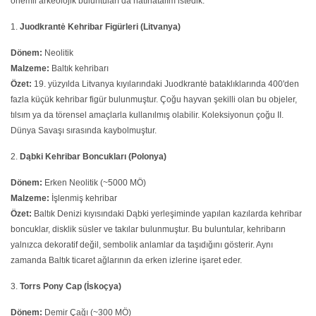
önemli arkeolojik buluntuları da hatırlatalım istedik.
1.
Juodkrantė Kehribar Figürleri (Litvanya)
Dönem:
Neolitik
Malzeme:
Baltık kehribarı
Özet:
19. yüzyılda Litvanya kıyılarındaki Juodkrantė bataklıklarında 400'den
fazla küçük kehribar figür bulunmuştur. Çoğu hayvan şekilli olan bu objeler,
tılsım ya da törensel amaçlarla kullanılmış olabilir. Koleksiyonun çoğu II.
Dünya Savaşı sırasında kaybolmuştur.
2.
Dąbki Kehribar Boncukları (Polonya)
Dönem:
Erken Neolitik (~5000 MÖ)
Malzeme:
İşlenmiş kehribar
Özet:
Baltık Denizi kıyısındaki Dąbki yerleşiminde yapılan kazılarda kehribar
boncuklar, disklik süsler ve takılar bulunmuştur. Bu buluntular, kehribarın
yalnızca dekoratif değil, sembolik anlamlar da taşıdığını gösterir. Aynı
zamanda Baltık ticaret ağlarının da erken izlerine işaret eder.
3.
Torrs Pony Cap (İskoçya)
Dönem:
Demir Çağı (~300 MÖ)