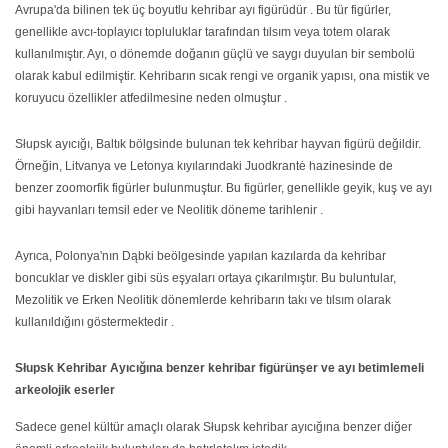
Avrupa'da bilinen tek üç boyutlu kehribar ayı figürüdür . Bu tür figürler,
genellikle avcı-toplayıcı topluluklar tarafından tılsım veya totem olarak
kullanılmıştır. Ayı, o dönemde doğanın güçlü ve saygı duyulan bir sembolü
olarak kabul edilmiştir. Kehribarın sıcak rengi ve organik yapısı, ona mistik ve
koruyucu özellikler atfedilmesine neden olmuştur .
Słupsk ayıcığı, Baltık bölgsinde bulunan tek kehribar hayvan figürü değildir.
Örneğin, Litvanya ve Letonya kıyılarındaki Juodkrantė hazinesinde de
benzer zoomorfik figürler bulunmuştur. Bu figürler, genellikle geyik, kuş ve ayı
gibi hayvanları temsil eder ve Neolitik döneme tarihlenir .
Ayrıca, Polonya'nın Dąbki beölgesinde yapılan kazılarda da kehribar
boncuklar ve diskler gibi süs eşyaları ortaya çıkarılmıştır. Bu buluntular,
Mezolitik ve Erken Neolitik dönemlerde kehribarın takı ve tılsım olarak
kullanıldığını göstermektedir .
Słupsk Kehribar Ayıcığına benzer kehribar figürünşer ve ayı betimlemeli
arkeolojik eserler
Sadece genel kültür amaçlı olarak Słupsk kehribar ayıcığına benzer diğer