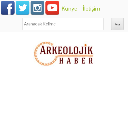
Künye
|
İletişim
Ara: