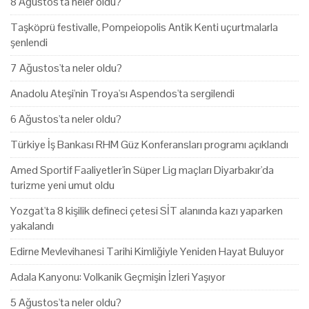
8 Ağustos'ta neler oldu?
Taşköprü festivalle, Pompeiopolis Antik Kenti uçurtmalarla
şenlendi
7 Ağustos'ta neler oldu?
Anadolu Ateşi'nin Troya'sı Aspendos'ta sergilendi
6 Ağustos'ta neler oldu?
Türkiye İş Bankası RHM Güz Konferansları programı açıklandı
Amed Sportif Faaliyetler'in Süper Lig maçları Diyarbakır'da
turizme yeni umut oldu
Yozgat'ta 8 kişilik defineci çetesi SİT alanında kazı yaparken
yakalandı
Edirne Mevlevihanesi Tarihi Kimliğiyle Yeniden Hayat Buluyor
Adala Kanyonu: Volkanik Geçmişin İzleri Yaşıyor
5 Ağustos'ta neler oldu?