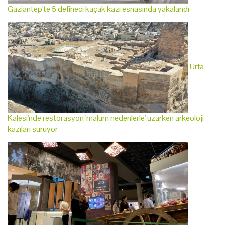
Gaziantep'te 5 defineci kaçak kazı esnasında yakalandı
Urfa
Kalesi'nde restorasyon 'malum nedenlerle' uzarken arkeoloji
kazıları sürüyor