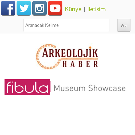
Künye
|
İletişim
Ara: