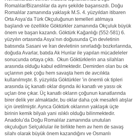
Romalılar/Bizanslılar da aynı şekilde başarısızdı. Doğu
Romalılar zamanında yaklaşık M.S. 4. yüzyıldan itibaren
Orta Asya’da Türk Okçuluğunun temelleri atılmaya
başlandı ve özellikle Göktürkler zamanında Okçuluk büyük
önem ve başarı kazandı. Göktürk Kağanlığı (552-581) 6.
yüzyılın ortasında Asya’nın doğusunda Çin devletinin
batısında Sasani ve İran devletinin sınırladığı bozkırlarında,
doğuda Avarlar, batıda Ak Hunlar ile yapılan mücadeleler
sonucunda ortaya çıktı. Okun Göktürklerin ana silahları
arasında olduğu kabul edilmektedir. Demirden olan bu ok
uçlarının pek çoğu hem savaşta hem de avcılıkta
kullanılmıştır. 8. yüzyılda Göktürkler ’in önemli ok tipleri
arasında üç kanatlı oklar dışında iki kanatlı ve yassı ok
uçları öne çıkar. Üç kanatlı okların çoğunun kanatlarında
birer delik yer almaktadır, bu oklar daha çok mesafeli atışlar
için üretilmiştir. Ayrıca Göktürk oklarının yaklaşık üçte
birinin kemik bilyalı yani ıslıklı olduğu bilinmektedir.
Anadolu’da Doğu Romalılar zamanında unutulan
okçuluğun Selçuklular ile birlikte hem av hem de savaş
silahı olarak büyük önem kazandığını ve Osmanlı