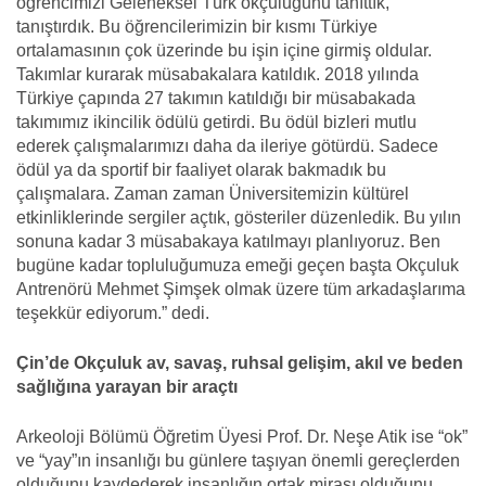
öğrencimizi Geleneksel Türk okçuluğunu tanıttık,
tanıştırdık. Bu öğrencilerimizin bir kısmı Türkiye
ortalamasının çok üzerinde bu işin içine girmiş oldular.
Takımlar kurarak müsabakalara katıldık. 2018 yılında
Türkiye çapında 27 takımın katıldığı bir müsabakada
takımımız ikincilik ödülü getirdi. Bu ödül bizleri mutlu
ederek çalışmalarımızı daha da ileriye götürdü. Sadece
ödül ya da sportif bir faaliyet olarak bakmadık bu
çalışmalara. Zaman zaman Üniversitemizin kültürel
etkinliklerinde sergiler açtık, gösteriler düzenledik. Bu yılın
sonuna kadar 3 müsabakaya katılmayı planlıyoruz. Ben
bugüne kadar topluluğumuza emeği geçen başta Okçuluk
Antrenörü Mehmet Şimşek olmak üzere tüm arkadaşlarıma
teşekkür ediyorum.” dedi.
Çin’de Okçuluk av, savaş, ruhsal gelişim, akıl ve beden
sağlığına yarayan bir araçtı
Arkeoloji Bölümü Öğretim Üyesi Prof. Dr. Neşe Atik ise “ok”
ve “yay”ın insanlığı bu günlere taşıyan önemli gereçlerden
olduğunu kaydederek insanlığın ortak mirası olduğunu