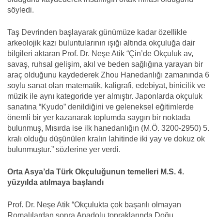
söyledi.
Taş Devrinden başlayarak günümüze kadar özellikle
arkeolojik kazı buluntularının ışığı altında okçuluğa dair
bilgileri aktaran Prof. Dr. Neşe Atik “Çin’de Okçuluk av,
savaş, ruhsal gelişim, akıl ve beden sağlığına yarayan bir
araç olduğunu kaydederek Zhou Hanedanlığı zamanında 6
soylu sanat olan matematik, kaligrafi, edebiyat, binicilik ve
müzik ile aynı kategoride yer almıştır. Japonlarda okçuluk
sanatına “Kyudo” denildiğini ve geleneksel eğitimlerde
önemli bir yer kazanarak toplumda saygın bir noktada
bulunmuş, Mısırda ise ilk hanedanlığın (M.Ö. 3200-2950) 5.
kralı olduğu düşünülen kralın lahitinde iki yay ve dokuz ok
bulunmuştur.” sözlerine yer verdi.
Orta Asya’da Türk Okçuluğunun temelleri
M.S. 4.
yüzyılda atılmaya başlandı
Prof. Dr. Neşe Atik “Okçulukta çok başarılı olmayan
Romalılardan sonra Anadolu topraklarında Doğu