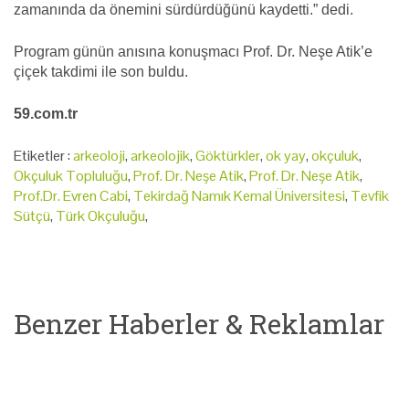
zamanında da önemini sürdürdüğünü kaydetti.” dedi.
Program günün anısına konuşmacı Prof. Dr. Neşe Atik’e
çiçek takdimi ile son buldu.
59.com.tr
Etiketler :
arkeoloji
,
arkeolojik
,
Göktürkler
,
ok yay
,
okçuluk
,
Okçuluk Topluluğu
,
Prof. Dr. Neşe Atik
,
Prof. Dr. Neşe Atik
,
Prof.Dr. Evren Cabi
,
Tekirdağ Namık Kemal Üniversitesi
,
Tevfik
Sütçü
,
Türk Okçuluğu
,
Benzer Haberler & Reklamlar