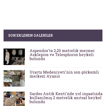
SON EKLENEN GALERILER
Aspendos'ta 2,20 metrelik mermer
Asklepios ve Telesphoros heykeli
bulundu
Urartu Medeniyeti'nin son görkemli
merkezi Ayanis
Sardes Antik Kenti'nde yol inşaatında
kullanılmış 2 metrelik anıtsal heykel
bulundu