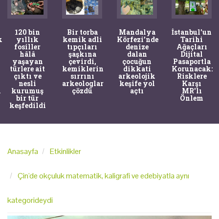
120 bin
Bir torba
Mandalya
İstanbul'un
k
yıllık
kemik adli
Körfezi’nde
Tarihi
fosiller
tıpçıları
denize
Ağaçları
hâlâ
şaşkına
dalan
Dijital
yaşayan
çevirdi,
çocuğun
Pasaportla
türlere ait
kemiklerin
dikkati
Korunacak:
çıktı ve
sırrını
arkeolojik
Risklere
nesli
arkeologlar
keşife yol
Karşı
k
kurumuş
çözdü
açtı
MR'lı
bir tür
Önlem
keşfedildi
Anasayfa
Etkinlikler
Çin'de okçuluk matematik, kaligrafi ve edebiyatla aynı
kategorideydi