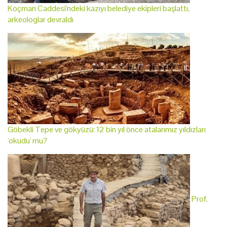
Koçman Caddesi'ndeki kazıyı belediye ekipleri başlattı,
arkeologlar devraldı
Göbekli Tepe ve gökyüzü: 12 bin yıl önce atalarımız yıldızları
'okudu' mu?
Prof.