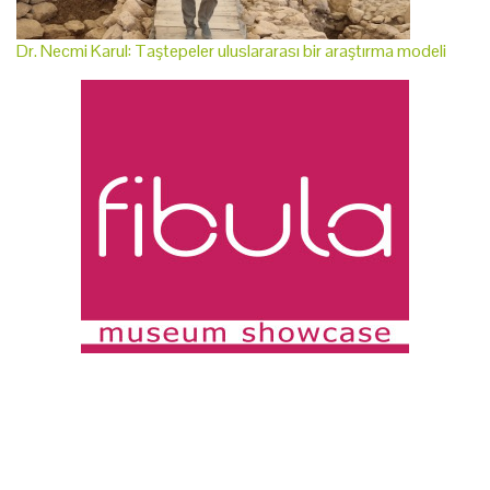
Dr. Necmi Karul: Taştepeler uluslararası bir araştırma modeli