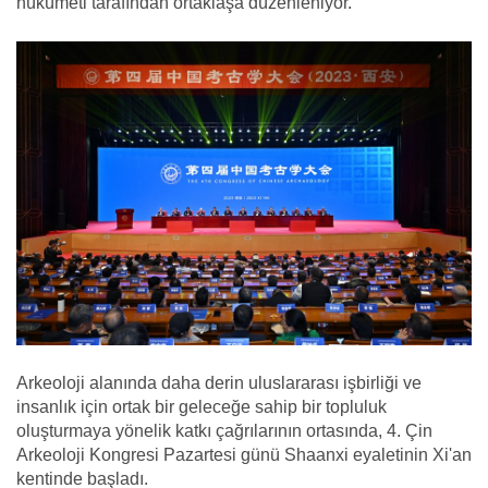
hükümeti tarafından ortaklaşa düzenleniyor.
Arkeoloji alanında daha derin uluslararası işbirliği ve
insanlık için ortak bir geleceğe sahip bir topluluk
oluşturmaya yönelik katkı çağrılarının ortasında, 4. Çin
Arkeoloji Kongresi Pazartesi günü Shaanxi eyaletinin Xi'an
kentinde başladı.