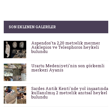
SON EKLENEN GALERILER
Aspendos'ta 2,20 metrelik mermer
Asklepios ve Telesphoros heykeli
bulundu
Urartu Medeniyeti'nin son görkemli
merkezi Ayanis
Sardes Antik Kenti'nde yol inşaatında
kullanılmış 2 metrelik anıtsal heykel
bulundu