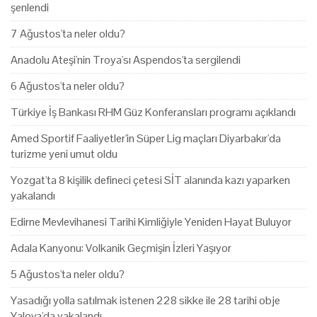
şenlendi
7 Ağustos'ta neler oldu?
Anadolu Ateşi'nin Troya'sı Aspendos'ta sergilendi
6 Ağustos'ta neler oldu?
Türkiye İş Bankası RHM Güz Konferansları programı açıklandı
Amed Sportif Faaliyetler'in Süper Lig maçları Diyarbakır'da
turizme yeni umut oldu
Yozgat'ta 8 kişilik defineci çetesi SİT alanında kazı yaparken
yakalandı
Edirne Mevlevihanesi Tarihi Kimliğiyle Yeniden Hayat Buluyor
Adala Kanyonu: Volkanik Geçmişin İzleri Yaşıyor
5 Ağustos'ta neler oldu?
Yasadığı yolla satılmak istenen 228 sikke ile 28 tarihi obje
Yalova'da yakalandı