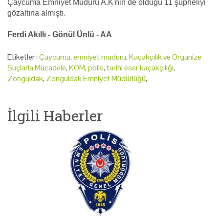
Çaycuma Emniyet Müdürü A.K'nin de olduğu 11 şüpheliyi
gözaltına almıştı.
Ferdi Akıllı - Gönül Ünlü - AA
Etiketler :
Çaycuma
,
emniyet müdürü
,
Kaçakçılık ve Organize
Suçlarla Mücadele
,
KOM
,
polis
,
tarihi eser kaçakçılığı
,
Zonguldak
,
Zonguldak Emniyet Müdürlüğü
,
İlgili Haberler