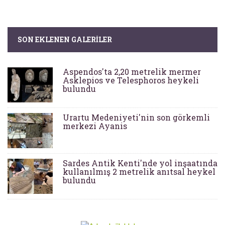
SON EKLENEN GALERILER
Aspendos'ta 2,20 metrelik mermer
Asklepios ve Telesphoros heykeli
bulundu
Urartu Medeniyeti'nin son görkemli
merkezi Ayanis
Sardes Antik Kenti'nde yol inşaatında
kullanılmış 2 metrelik anıtsal heykel
bulundu