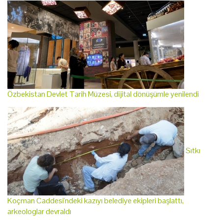
Özbekistan Devlet Tarih Müzesi, dijital dönüşümle yenilendi
Sıtkı
Koçman Caddesi'ndeki kazıyı belediye ekipleri başlattı,
arkeologlar devraldı