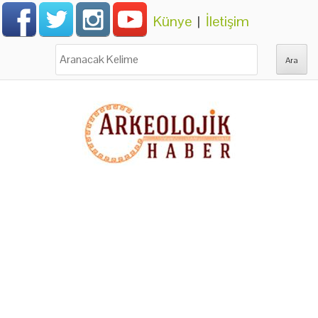
Künye
|
İletişim
Ara: