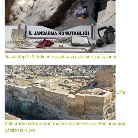
Gaziantep'te 5 defineci kaçak kazı esnasında yakalandı
Urfa
Kalesi'nde restorasyon 'malum nedenlerle' uzarken arkeoloji
kazıları sürüyor