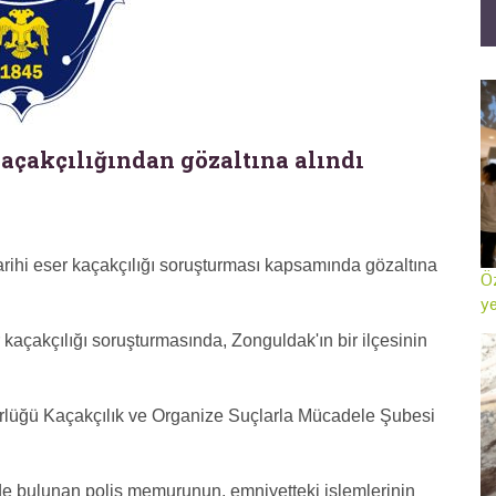
kaçakçılığından gözaltına alındı
arihi eser kaçakçılığı soruşturması kapsamında gözaltına
Öz
ye
 kaçakçılığı soruşturmasında, Zonguldak'ın bir ilçesinin
rlüğü Kaçakçılık ve Organize Suçlarla Mücadele Şubesi
nde bulunan polis memurunun, emniyetteki işlemlerinin