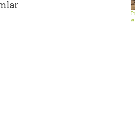
mlar
Pr
ar