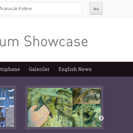
ra:
tüphane
Galeriler
English News