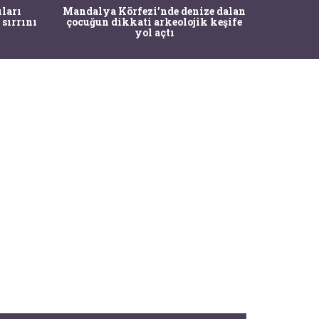
İstanbul
ıları
Mandalya Körfezi’nde denize dalan
Pasapo
 sırrını
çocuğun dikkati arkeolojik keşife
yol açtı