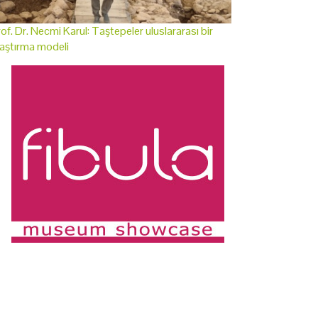
of. Dr. Necmi Karul: Taştepeler uluslararası bir
aştırma modeli