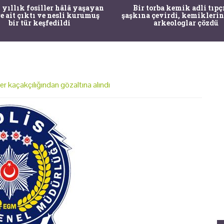
 yıllık fosiller hâlâ yaşayan
Bir torba kemik adli tıpç
re ait çıktı ve nesli kurumuş
şaşkına çevirdi, kemiklerin
bir tür keşfedildi
arkeologlar çözdü
er kaçakçılığından gözaltına alındı