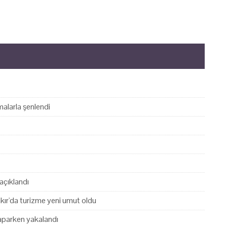
alarla şenlendi
açıklandı
akır'da turizme yeni umut oldu
yaparken yakalandı