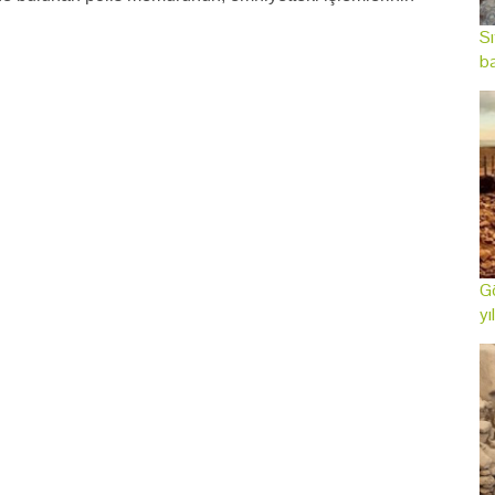
Sı
ba
Gö
yı