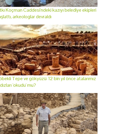
tkı Koçman Caddesi'ndeki kazıyı belediye ekipleri
şlattı, arkeologlar devraldı
bekli Tepe ve gökyüzü: 12 bin yıl önce atalarımız
ldızları 'okudu' mu?