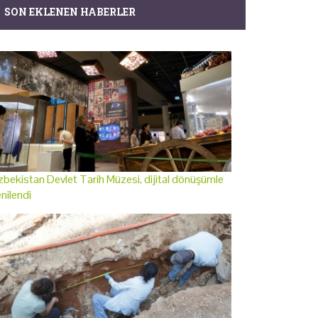
SON EKLENEN HABERLER
bekistan Devlet Tarih Müzesi, dijital dönüşümle
nilendi