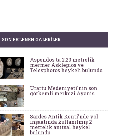
SON EKLENEN GALERILER
Aspendos'ta 2,20 metrelik
mermer Asklepios ve
Telesphoros heykeli bulundu
Urartu Medeniyeti'nin son
görkemli merkezi Ayanis
Sardes Antik Kenti'nde yol
inşaatında kullanılmış 2
metrelik anıtsal heykel
bulundu