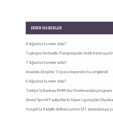
DIĞER HABERLER
8 Ağustos'ta neler oldu?
Taşköprü festivalle, Pompeiopolis Antik Kenti uçurtm
7 Ağustos'ta neler oldu?
Anadolu Ateşi'nin Troya'sı Aspendos'ta sergilendi
6 Ağustos'ta neler oldu?
Türkiye İş Bankası RHM Güz Konferansları programı 
Amed Sportif Faaliyetler'in Süper Lig maçları Diyarb
Yozgat'ta 8 kişilik defineci çetesi SİT alanında kazı 