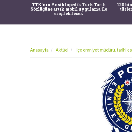
nrısı
TTK'nın Ansiklopedik Türk Tarih
120 bin
horos'un
Sözlüğüne artık mobil uygulama ile
türle
du
erişilebilecek
Anasayfa
Aktüel
İlçe emniyet müdürü, tarihi es