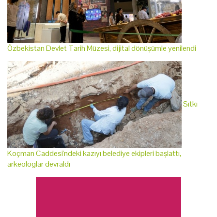
Özbekistan Devlet Tarih Müzesi, dijital dönüşümle yenilendi
Sıtkı
Koçman Caddesi'ndeki kazıyı belediye ekipleri başlattı,
arkeologlar devraldı