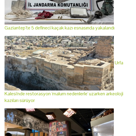
Gaziantep'te 5 defineci kaçak kazı esnasında yakalandı
Urfa
Kalesi'nde restorasyon 'malum nedenlerle' uzarken arkeoloji
kazıları sürüyor