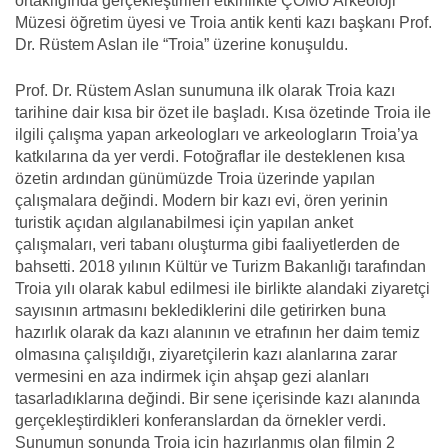
ortaklığında gerçekleştirilen etkinlikte ÇOMÜ Arkeoloji
Müzesi öğretim üyesi ve Troia antik kenti kazı başkanı Prof.
Dr. Rüstem Aslan ile “Troia” üzerine konuşuldu.
Prof. Dr. Rüstem Aslan sunumuna ilk olarak Troia kazı
tarihine dair kısa bir özet ile başladı. Kısa özetinde Troia ile
ilgili çalışma yapan arkeologları ve arkeologların Troia’ya
katkılarına da yer verdi. Fotoğraflar ile desteklenen kısa
özetin ardından günümüzde Troia üzerinde yapılan
çalışmalara değindi. Modern bir kazı evi, ören yerinin
turistik açıdan algılanabilmesi için yapılan anket
çalışmaları, veri tabanı oluşturma gibi faaliyetlerden de
bahsetti. 2018 yılının Kültür ve Turizm Bakanlığı tarafından
Troia yılı olarak kabul edilmesi ile birlikte alandaki ziyaretçi
sayısının artmasını beklediklerini dile getirirken buna
hazırlık olarak da kazı alanının ve etrafının her daim temiz
olmasına çalışıldığı, ziyaretçilerin kazı alanlarına zarar
vermesini en aza indirmek için ahşap gezi alanları
tasarladıklarına değindi. Bir sene içerisinde kazı alanında
gerçekleştirdikleri konferanslardan da örnekler verdi.
Sunumun sonunda Troia için hazırlanmış olan filmin 2