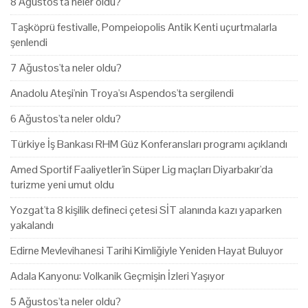
8 Ağustos'ta neler oldu?
Taşköprü festivalle, Pompeiopolis Antik Kenti uçurtmalarla
şenlendi
7 Ağustos'ta neler oldu?
Anadolu Ateşi'nin Troya'sı Aspendos'ta sergilendi
6 Ağustos'ta neler oldu?
Türkiye İş Bankası RHM Güz Konferansları programı açıklandı
Amed Sportif Faaliyetler'in Süper Lig maçları Diyarbakır'da
turizme yeni umut oldu
Yozgat'ta 8 kişilik defineci çetesi SİT alanında kazı yaparken
yakalandı
Edirne Mevlevihanesi Tarihi Kimliğiyle Yeniden Hayat Buluyor
Adala Kanyonu: Volkanik Geçmişin İzleri Yaşıyor
5 Ağustos'ta neler oldu?