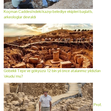
Koçman Caddesi'ndeki kazıyı belediye ekipleri başlattı,
arkeologlar devraldı
Göbekli Tepe ve gökyüzü: 12 bin yıl önce atalarımız yıldızları
'okudu' mu?
Prof.