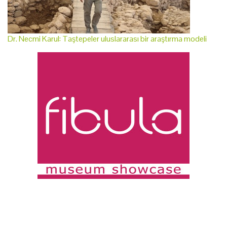
Dr. Necmi Karul: Taştepeler uluslararası bir araştırma modeli