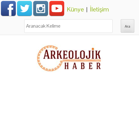
Künye
|
İletişim
Ara: