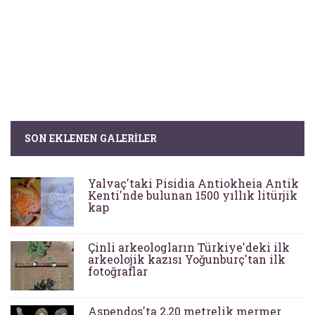
SON EKLENEN GALERILER
Yalvaç'taki Pisidia Antiokheia Antik
Kenti'nde bulunan 1500 yıllık litürjik
kap
Çinli arkeologların Türkiye'deki ilk
arkeolojik kazısı Yoğunburç'tan ilk
fotoğraflar
Aspendos'ta 2,20 metrelik mermer