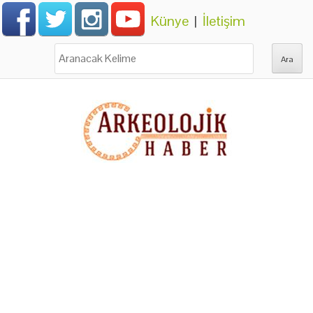
Künye
|
İletişim
Ara: