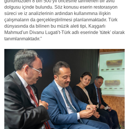
günümüzden 8 bin 500 yıl öncesine tarihlenen bir avlu
dolgusu içinde bulundu. Söz konusu eserin restorasyon
süreci ve iz analizlerinin ardından kullanımına ilişkin
çalışmaların da gerçekleştirilmesi planlanmaktadır. Türk
dünyasında da bilinen bu müzik aleti tipi, Kaşgarlı
Mahmud'un Divanu Lugati't-Türk adlı eserinde 'tütek' olarak
tanımlanmaktadır."