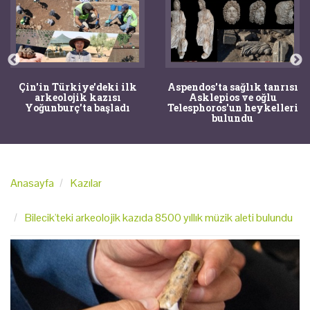
Aspendos'ta sağlık tanrısı
TTK'nın Ansiklopedik
Asklepios ve oğlu
Türk Tarih Sözlüğüne
Telesphoros'un heykelleri
artık mobil uygulama ile
bulundu
erişilebilecek
Anasayfa
Kazılar
Bilecik'teki arkeolojik kazıda 8500 yıllık müzik aleti bulundu