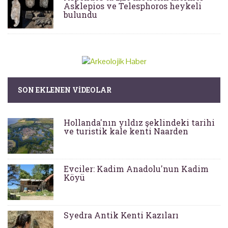
Asklepios ve Telesphoros heykeli
bulundu
SON EKLENEN VIDEOLAR
Hollanda'nın yıldız şeklindeki tarihi
ve turistik kale kenti Naarden
Evciler: Kadim Anadolu'nun Kadim
Köyü
Syedra Antik Kenti Kazıları