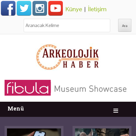
Künye
|
İletişim
Ara:
Menü