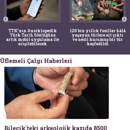
TTK'nın Ansiklopedik
120 bin yıllık fosiller hâlâ
Türk Tarih Sözlüğüne
yaşayan türlere ait çıktı
artık mobil uygulama ile
ve nesli kurumuş bir tür
erişilebilecek
keşfedildi
Üflemeli Çalgı Haberleri
Bilecik'teki arkeolojik kazıda 8500