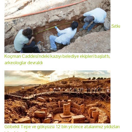
Sıtkı
Koçman Caddesi'ndeki kazıyı belediye ekipleri başlattı,
arkeologlar devraldı
Göbekli Tepe ve gökyüzü: 12 bin yıl önce atalarımız yıldızları