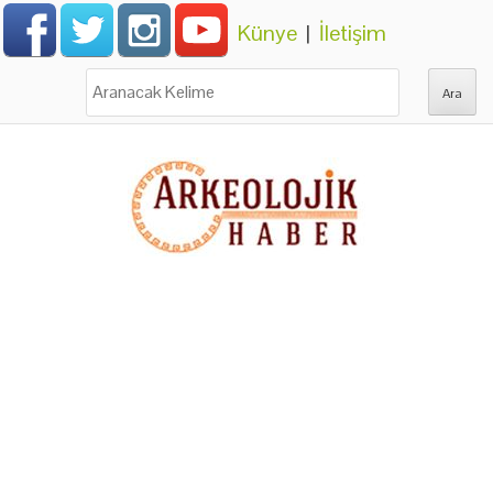
Künye
|
İletişim
Ara: