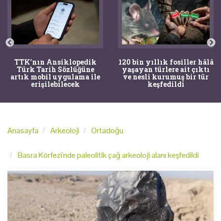
TTK'nın Ansiklopedik
120 bin yıllık fosiller hâlâ
Türk Tarih Sözlüğüne
yaşayan türlere ait çıktı
artık mobil uygulama ile
ve nesli kurumuş bir tür
erişilebilecek
keşfedildi
Anasayfa
Arkeoloji
Ortadoğu
Basra Körfezi'nde paleolitik çağ arkeoloji alanı keşfedildi