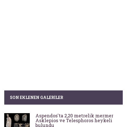
SON EKLENEN GALERILER
Aspendos'ta 2,20 metrelik mermer
Asklepios ve Telesphoros heykeli
bulundu