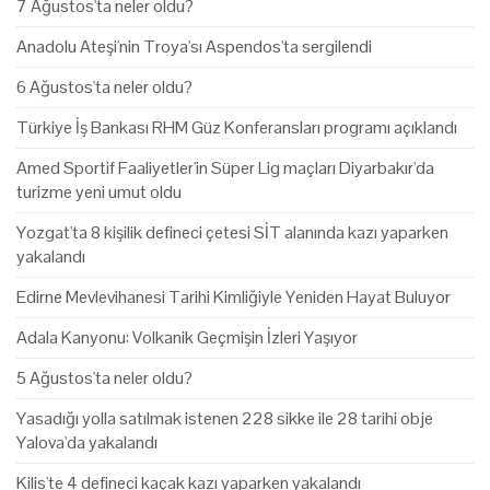
7 Ağustos'ta neler oldu?
Anadolu Ateşi'nin Troya'sı Aspendos'ta sergilendi
6 Ağustos'ta neler oldu?
Türkiye İş Bankası RHM Güz Konferansları programı açıklandı
Amed Sportif Faaliyetler'in Süper Lig maçları Diyarbakır'da
turizme yeni umut oldu
Yozgat'ta 8 kişilik defineci çetesi SİT alanında kazı yaparken
yakalandı
Edirne Mevlevihanesi Tarihi Kimliğiyle Yeniden Hayat Buluyor
Adala Kanyonu: Volkanik Geçmişin İzleri Yaşıyor
5 Ağustos'ta neler oldu?
Yasadığı yolla satılmak istenen 228 sikke ile 28 tarihi obje
Yalova'da yakalandı
Kilis'te 4 defineci kaçak kazı yaparken yakalandı