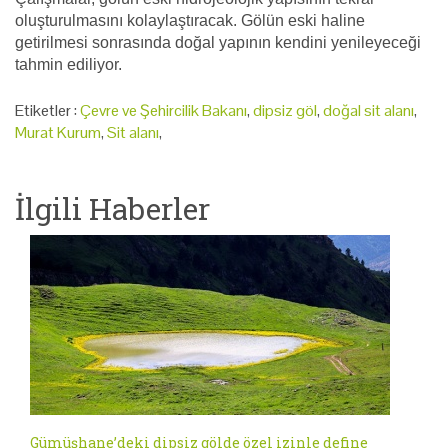
oluşturulmasını kolaylaştıracak. Gölün eski haline
getirilmesi sonrasında doğal yapının kendini yenileyeceği
tahmin ediliyor.
Etiketler :
Çevre ve Şehircilik Bakanı
,
dipsiz göl
,
doğal sit alanı
,
Murat Kurum
,
Sit alanı
,
İlgili Haberler
Gümüşhane’deki dipsiz gölde özel izinle define