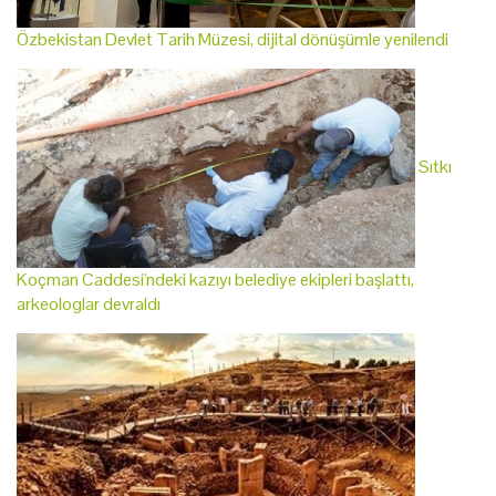
Özbekistan Devlet Tarih Müzesi, dijital dönüşümle yenilendi
Sıtkı
Koçman Caddesi'ndeki kazıyı belediye ekipleri başlattı,
arkeologlar devraldı