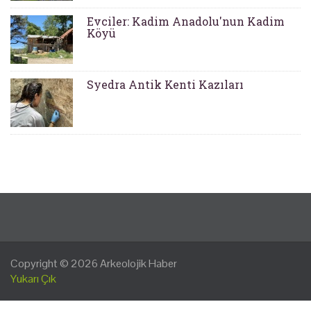
Evciler: Kadim Anadolu'nun Kadim
Köyü
Syedra Antik Kenti Kazıları
Copyright © 2026
Arkeolojik Haber
Yukarı Çık