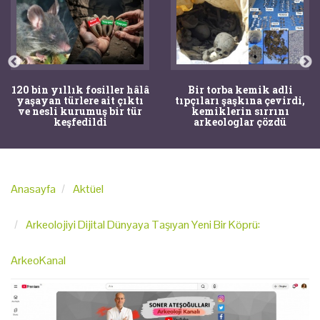
120 bin yıllık fosiller hâlâ
Bir torba kemik adli
yaşayan türlere ait çıktı
tıpçıları şaşkına çevirdi,
ve nesli kurumuş bir tür
kemiklerin sırrını
keşfedildi
arkeologlar çözdü
Anasayfa
Aktüel
Arkeolojiyi Dijital Dünyaya Taşıyan Yeni Bir Köprü:
ArkeoKanal