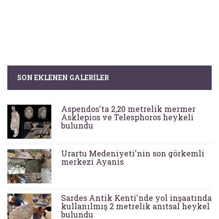
SON EKLENEN GALERILER
Aspendos'ta 2,20 metrelik mermer
Asklepios ve Telesphoros heykeli
bulundu
Urartu Medeniyeti'nin son görkemli
merkezi Ayanis
Sardes Antik Kenti'nde yol inşaatında
kullanılmış 2 metrelik anıtsal heykel
bulundu