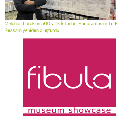
Melchior Lorck'un 500 yıllık İstanbul Panoramasını Türk
Ressam yeniden oluşturdu