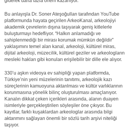
giderek daha fazla önem kazanıyor.
Bu anlayışla Dr. Soner Ateşoğulları tarafından YouTube
platformunda hayata geçirilen ArkeoKanal, arkeolojiyi
akademik çevrelerin dışına taşıyarak geniş kitlelerle
buluşturmayı hedefliyor. “Halkın anlamadığı ve
sahiplenmediği bir mirası korumak mümkün değildir”
yaklaşımını temel alan kanal, arkeoloji, kültürel miras,
dijital arkeoloji, müzecilik, kültürel geziler ve arkeologların
mesleki hakları gibi konuları erişilebilir bir dille ele alıyor.
330’u aşkın videoya ev sahipliği yapan platformda,
Türkiye’nin yeni müzelerinin tanıtımı, arkeolojik kazı
süreçlerinin kamuoyuna aktarılması ve kültür varlıklarının
korunmasına yönelik bilinç oluşturulması amaçlanıyor.
Kanalın dikkat çeken içerikleri arasında, alanın duayen
isimleriyle gerçekleştirilen söyleşiler öne çıkıyor. Bu
kayıtlar, farklı kuşaklardan arkeologlar arasında bilgi
aktarımını sağlayan önemli bir sözlü tarih arşivi niteliği
taşıyor.