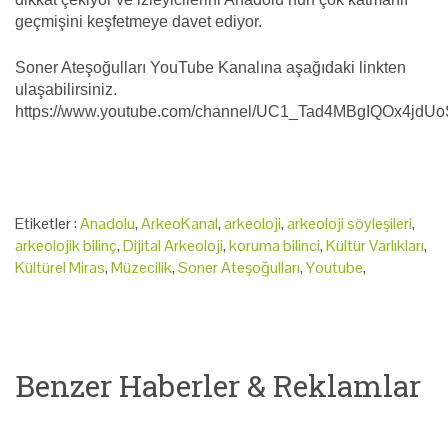
geçmişini keşfetmeye davet ediyor.
Soner Ateşoğulları YouTube Kanalına aşağıdaki linkten
ulaşabilirsiniz.
https://www.youtube.com/channel/UC1_Tad4MBgIQOx4jdU
Etiketler :
Anadolu
,
ArkeoKanal
,
arkeoloji
,
arkeoloji söyleşileri
,
arkeolojik bilinç
,
Dijital Arkeoloji
,
koruma bilinci
,
Kültür Varlıkları
,
Kültürel Miras
,
Müzecilik
,
Soner Ateşoğulları
,
Youtube
,
Benzer Haberler & Reklamlar