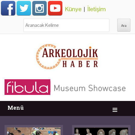
Künye
|
İletişim
Ara:
Menü