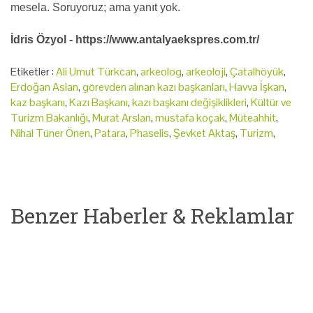
mesela. Soruyoruz; ama yanıt yok.
İdris Özyol - https://www.antalyaekspres.com.tr/
Etiketler :
Ali Umut Türkcan
,
arkeolog
,
arkeoloji
,
Çatalhöyük
,
Erdoğan Aslan
,
görevden alınan kazı başkanları
,
Havva İşkan
,
kaz başkanı
,
Kazı Başkanı
,
kazı başkanı değişiklikleri
,
Kültür ve
Turizm Bakanlığı
,
Murat Arslan
,
mustafa koçak
,
Müteahhit
,
Nihal Tüner Önen
,
Patara
,
Phaselis
,
Şevket Aktaş
,
Turizm
,
Benzer Haberler & Reklamlar