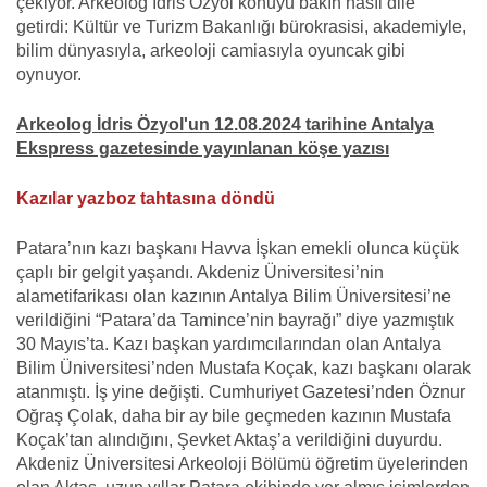
çekiyor. Arkeolog İdris Özyol konuyu bakın nasıl dile
getirdi: Kültür ve Turizm Bakanlığı bürokrasisi, akademiyle,
bilim dünyasıyla, arkeoloji camiasıyla oyuncak gibi
oynuyor.
Arkeolog İdris Özyol'un 12.08.2024 tarihine Antalya
Ekspress gazetesinde yayınlanan köşe yazısı
Kazılar yazboz tahtasına döndü
Patara’nın kazı başkanı Havva İşkan emekli olunca küçük
çaplı bir gelgit yaşandı. Akdeniz Üniversitesi’nin
alametifarikası olan kazının Antalya Bilim Üniversitesi’ne
verildiğini “Patara’da Tamince’nin bayrağı” diye yazmıştık
30 Mayıs’ta. Kazı başkan yardımcılarından olan Antalya
Bilim Üniversitesi’nden Mustafa Koçak, kazı başkanı olarak
atanmıştı. İş yine değişti. Cumhuriyet Gazetesi’nden Öznur
Oğraş Çolak, daha bir ay bile geçmeden kazının Mustafa
Koçak’tan alındığını, Şevket Aktaş’a verildiğini duyurdu.
Akdeniz Üniversitesi Arkeoloji Bölümü öğretim üyelerinden