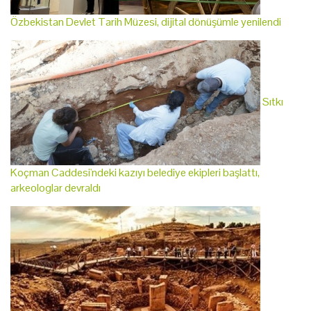
Özbekistan Devlet Tarih Müzesi, dijital dönüşümle yenilendi
Sıtkı
Koçman Caddesi'ndeki kazıyı belediye ekipleri başlattı,
arkeologlar devraldı