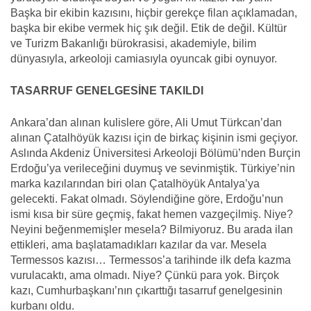
Başka bir ekibin kazısını, hiçbir gerekçe filan açıklamadan,
başka bir ekibe vermek hiç şık değil. Etik de değil. Kültür
ve Turizm Bakanlığı bürokrasisi, akademiyle, bilim
dünyasıyla, arkeoloji camiasıyla oyuncak gibi oynuyor.
TASARRUF GENELGESİNE TAKILDI
Ankara’dan alınan kulislere göre, Ali Umut Türkcan’dan
alınan Çatalhöyük kazısı için de birkaç kişinin ismi geçiyor.
Aslında Akdeniz Üniversitesi Arkeoloji Bölümü’nden Burçin
Erdoğu’ya verileceğini duymuş ve sevinmiştik. Türkiye’nin
marka kazılarından biri olan Çatalhöyük Antalya’ya
gelecekti. Fakat olmadı. Söylendiğine göre, Erdoğu’nun
ismi kısa bir süre geçmiş, fakat hemen vazgeçilmiş. Niye?
Neyini beğenmemişler mesela? Bilmiyoruz. Bu arada ilan
ettikleri, ama başlatamadıkları kazılar da var. Mesela
Termessos kazısı… Termessos’a tarihinde ilk defa kazma
vurulacaktı, ama olmadı. Niye? Çünkü para yok. Birçok
kazı, Cumhurbaşkanı’nın çıkarttığı tasarruf genelgesinin
kurbanı oldu.