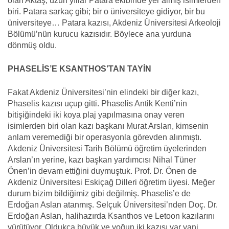
olan Aktaş, uzun yıllar Patara ekibinde yer almış isimlerden
biri. Patara sarkaç gibi; bir o üniversiteye gidiyor, bir bu
üniversiteye… Patara kazısı, Akdeniz Üniversitesi Arkeoloji
Bölümü’nün kurucu kazısıdır. Böylece ana yurduna
dönmüş oldu.
PHASELİS’E KSANTHOS’TAN TAYİN
Fakat Akdeniz Üniversitesi’nin elindeki bir diğer kazı,
Phaselis kazısı uçup gitti. Phaselis Antik Kenti’nin
bitişiğindeki iki koya plaj yapılmasına onay veren
isimlerden biri olan kazı başkanı Murat Arslan, kimsenin
anlam veremediği bir operasyonla görevden alınmıştı.
Akdeniz Üniversitesi Tarih Bölümü öğretim üyelerinden
Arslan’ın yerine, kazı başkan yardımcısı Nihal Tüner
Önen’in devam ettiğini duymuştuk. Prof. Dr. Önen de
Akdeniz Üniversitesi Eskiçağ Dilleri öğretim üyesi. Meğer
durum bizim bildiğimiz gibi değilmiş. Phaselis’e de
Erdoğan Aslan atanmış. Selçuk Üniversitesi’nden Doç. Dr.
Erdoğan Aslan, halihazırda Ksanthos ve Letoon kazılarını
yürütüyor. Oldukça büyük ve yoğun iki kazısı var yani.