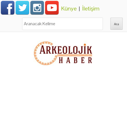
Künye
|
İletişim
Ara: