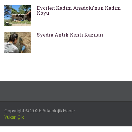
Evciler: Kadim Anadolu'nun Kadim
Köyü
Syedra Antik Kenti Kazıları
Copyright © 2026
Arkeolojik Haber
Yukarı Çık