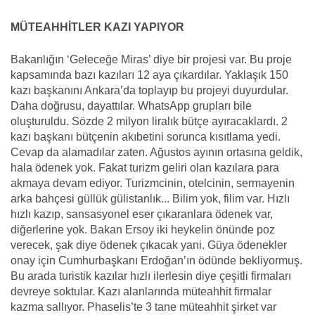
MÜTEAHHİTLER KAZI YAPIYOR
Bakanlığın ‘Geleceğe Miras’ diye bir projesi var. Bu proje
kapsamında bazı kazıları 12 aya çıkardılar. Yaklaşık 150
kazı başkanını Ankara’da toplayıp bu projeyi duyurdular.
Daha doğrusu, dayattılar. WhatsApp grupları bile
oluşturuldu. Sözde 2 milyon liralık bütçe ayıracaklardı. 2
kazı başkanı bütçenin akıbetini sorunca kısıtlama yedi.
Cevap da alamadılar zaten. Ağustos ayının ortasına geldik,
hala ödenek yok. Fakat turizm geliri olan kazılara para
akmaya devam ediyor. Turizmcinin, otelcinin, sermayenin
arka bahçesi güllük gülistanlık... Bilim yok, filim var. Hızlı
hızlı kazıp, sansasyonel eser çıkaranlara ödenek var,
diğerlerine yok. Bakan Ersoy iki heykelin önünde poz
verecek, şak diye ödenek çıkacak yani. Güya ödenekler
onay için Cumhurbaşkanı Erdoğan’ın ödünde bekliyormuş.
Bu arada turistik kazılar hızlı ilerlesin diye çeşitli firmaları
devreye soktular. Kazı alanlarında müteahhit firmalar
kazma sallıyor. Phaselis’te 3 tane müteahhit şirket var