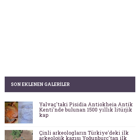
SON EKLENEN GALERILER
Yalvaç'taki Pisidia Antiokheia Antik
Kenti'nde bulunan 1500 yıllık litürjik
kap
Çinli arkeologların Türkiye'deki ilk
arkeolojik kazısı Yoğunburç'tan ilk