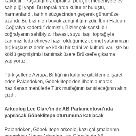
kaydetti: "Yaşadığımız topraklar pek çok medeniyete ev
sahipliği yaptı. Bu topraklarda kültürler buluştu,
harmanlandı, tarihin süzgecinden geçerek günümüze
uzandı. Bu bizim en büyük zenginliğimizdir. İbn-i Haldun
'Coğrafya kaderdir' demiştir. Bizler çok şanslı bir
coğrafyanın sahibiyiz. Havası, suyu, taşı, toprağıyla
canımızı feda etmeye hazır olduğumuz cennet vatanımızın
hiç kuşkusuz derin ve köklü bir tarihi ve kültürü var. İşte bu
köklü geçmişimizi tanıtmak üzere Brüksel'e çıkarma
yapıyoruz."
Türk şeflerle Avrupa Birliği'nin kalbine gittiklerine işaret
eden Palandöken, Göbeklitepe'den ilham alınarak
hazırlanan menülerle Türk mutfağının tanıtılacağının altını
çizdi.
Arkeolog Lee Clare'in de AB Parlamentosu'nda
yapılacak Göbeklitepe oturumuna katılacak
Palandöken, Göbeklitepe arkeoloj kazı çalışmalarının