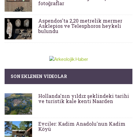
fotoğraflar
Aspendos'ta 2,20 metrelik mermer
Asklepios ve Telesphoros heykeli
bulundu
SON EKLENEN VIDEOLAR
Hollanda'nın yıldız şeklindeki tarihi
ve turistik kale kenti Naarden
Evciler: Kadim Anadolu'nun Kadim
Köyü