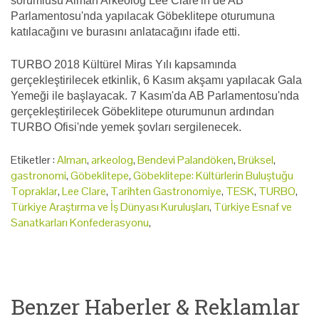
sorumlusu Alman Arkeolog Lee Clare'in de AB
Parlamentosu'nda yapılacak Göbeklitepe oturumuna
katılacağını ve burasını anlatacağını ifade etti.
TURBO 2018 Kültürel Miras Yılı kapsamında
gerçekleştirilecek etkinlik, 6 Kasım akşamı yapılacak Gala
Yemeği ile başlayacak. 7 Kasım'da AB Parlamentosu'nda
gerçekleştirilecek Göbeklitepe oturumunun ardından
TURBO Ofisi'nde yemek şovları sergilenecek.
Etiketler :
Alman
,
arkeolog
,
Bendevi Palandöken
,
Brüksel
,
gastronomi
,
Göbeklitepe
,
Göbeklitepe: Kültürlerin Buluştuğu
Topraklar
,
Lee Clare
,
Tarihten Gastronomiye
,
TESK
,
TURBO
,
Türkiye Araştırma ve İş Dünyası Kuruluşları
,
Türkiye Esnaf ve
Sanatkarları Konfederasyonu
,
Benzer Haberler & Reklamlar