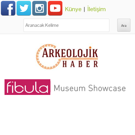
Künye
|
İletişim
Ara: