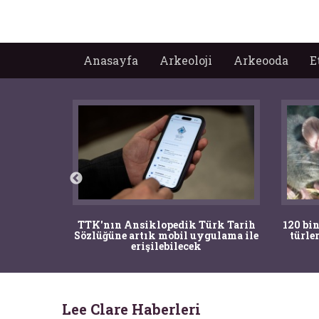
Anasayfa
Arkeoloji
Arkeooda
E
nrısı
TTK'nın Ansiklopedik Türk Tarih
120 bin
horos'un
Sözlüğüne artık mobil uygulama ile
türle
du
erişilebilecek
Lee Clare Haberleri