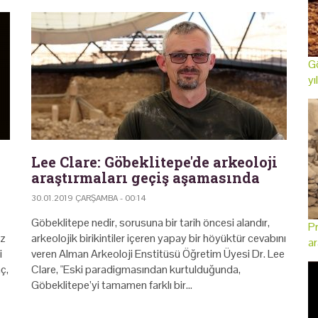
Gö
yı
Lee Clare: Göbeklitepe'de arkeoloji
araştırmaları geçiş aşamasında
30.01.2019 ÇARŞAMBA - 00:14
Göbeklitepe nedir, sorusuna bir tarih öncesi alandır,
Pr
iz
arkeolojik birikintiler içeren yapay bir höyüktür cevabını
ar
i
veren Alman Arkeoloji Enstitüsü Öğretim Üyesi Dr. Lee
ç,
Clare, "Eski paradigmasından kurtulduğunda,
Göbeklitepe’yi tamamen farklı bir…