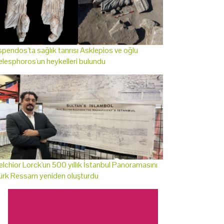
pendos'ta sağlık tanrısı Asklepios ve oğlu
lesphoros'un heykelleri bulundu
lchior Lorck'un 500 yıllık İstanbul Panoramasını
ürk Ressam yeniden oluşturdu