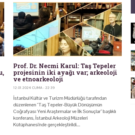
Prof. Dr. Necmi Karul: Taş Tepeler
u,
projesinin iki ayağı var; arkeoloji
ve etnoarkeoloji
12.01.2024 CUMA - 22:39
İstanbul Kültür ve Turizm Müdürlüğü tarafından
düzenlenen "Taş Tepeler-Büyük Dönüşümün
Coğrafyası: Yeni Araştırmalar ve İlk Sonuçlar" başlıklı
konferans, İstanbul Arkeoloji Müzeleri
Kütüphanesi'nde gerçekleştirildi.…