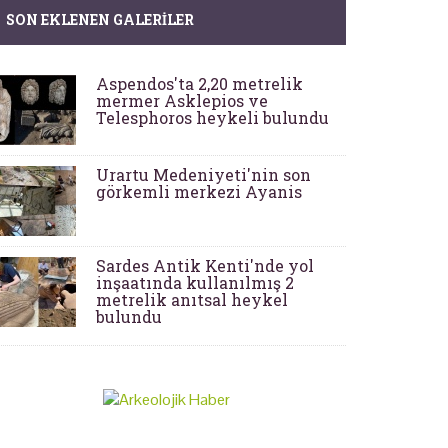
SON EKLENEN GALERILER
Aspendos'ta 2,20 metrelik
mermer Asklepios ve
Telesphoros heykeli bulundu
Urartu Medeniyeti'nin son
görkemli merkezi Ayanis
Sardes Antik Kenti'nde yol
inşaatında kullanılmış 2
metrelik anıtsal heykel
bulundu