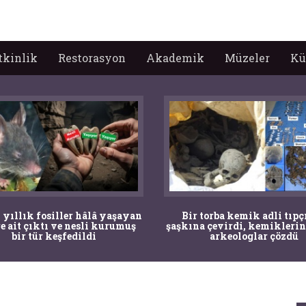
tkinlik
Restorasyon
Akademik
Müzeler
Kü
 yıllık fosiller hâlâ yaşayan
Bir torba kemik adli tıpç
re ait çıktı ve nesli kurumuş
şaşkına çevirdi, kemiklerin
bir tür keşfedildi
arkeologlar çözdü