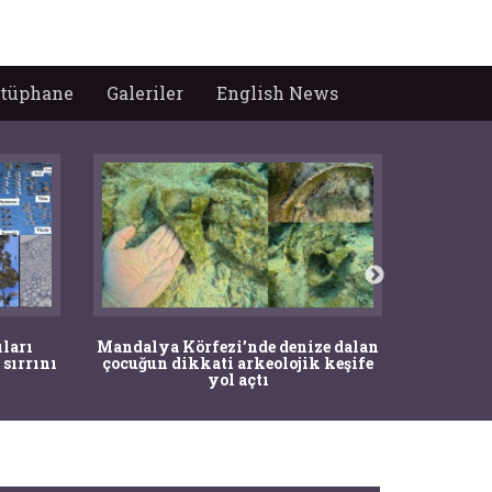
tüphane
Galeriler
English News
İstanbul
ıları
Mandalya Körfezi’nde denize dalan
Pasapo
 sırrını
çocuğun dikkati arkeolojik keşife
yol açtı