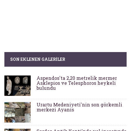
SON EKLENEN GALERILER
Aspendos'ta 2,20 metrelik mermer
Asklepios ve Telesphoros heykeli
bulundu
Urartu Medeniyeti'nin son görkemli
merkezi Ayanis