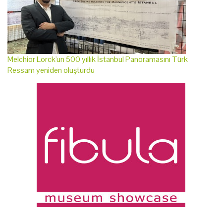
Melchior Lorck'un 500 yıllık İstanbul Panoramasını Türk
Ressam yeniden oluşturdu