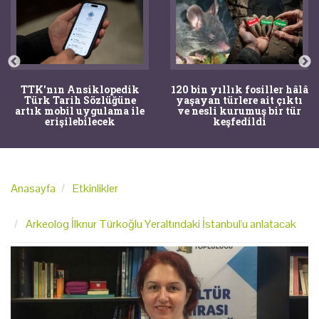
TTK'nın Ansiklopedik
120 bin yıllık fosiller hâlâ
Türk Tarih Sözlüğüne
yaşayan türlere ait çıktı
artık mobil uygulama ile
ve nesli kurumuş bir tür
erişilebilecek
keşfedildi
Anasayfa
Etkinlikler
Arkeolog İlknur Türkoğlu Yeraltındaki İstanbul'u anlatacak