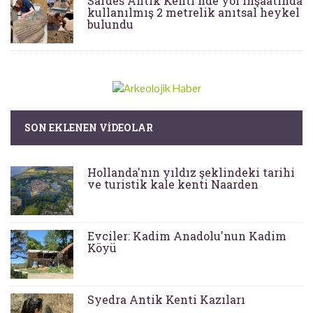
Sardes Antik Kenti'nde yol inşaatında
kullanılmış 2 metrelik anıtsal heykel
bulundu
SON EKLENEN VIDEOLAR
Hollanda'nın yıldız şeklindeki tarihi
ve turistik kale kenti Naarden
Evciler: Kadim Anadolu'nun Kadim
Köyü
Syedra Antik Kenti Kazıları