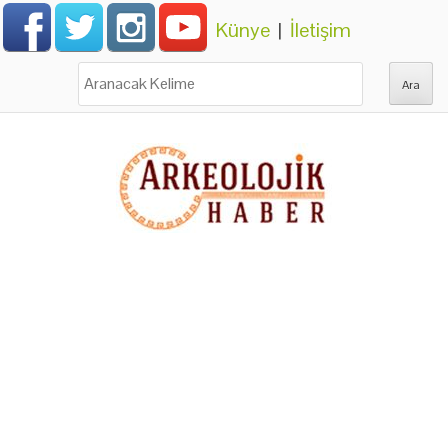
Künye
|
İletişim
Ara: