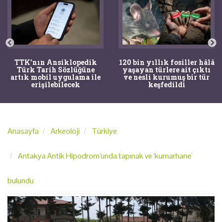
TTK'nın Ansiklopedik
120 bin yıllık fosiller hâlâ
Türk Tarih Sözlüğüne
yaşayan türlere ait çıktı
artık mobil uygulama ile
ve nesli kurumuş bir tür
erişilebilecek
keşfedildi
Anasayfa
Arkeoloji
Türkiye
Antakya Antik Hipodrom'unda tapınak ve 'kumarhane'
bulundu