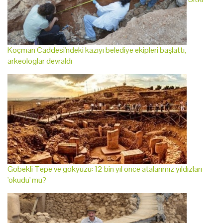
Koçman Caddesi'ndeki kazıyı belediye ekipleri başlattı,
arkeologlar devraldı
Göbekli Tepe ve gökyüzü: 12 bin yıl önce atalarımız yıldızları
'okudu' mu?