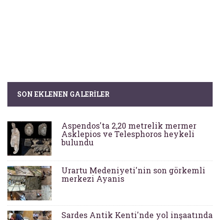
SON EKLENEN GALERILER
Aspendos'ta 2,20 metrelik mermer
Asklepios ve Telesphoros heykeli
bulundu
Urartu Medeniyeti'nin son görkemli
merkezi Ayanis
Sardes Antik Kenti'nde yol inşaatında