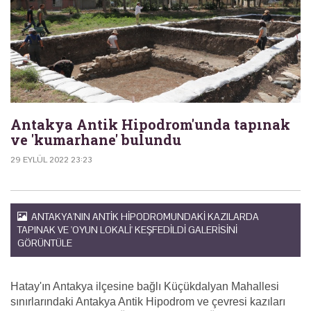
Antakya Antik Hipodrom'unda tapınak
ve 'kumarhane' bulundu
29 EYLÜL 2022 23:23
ANTAKYA'NIN ANTIK HIPODROMUNDAKI KAZILARDA
TAPINAK VE 'OYUN LOKALI' KEŞFEDILDI GALERISINI
GÖRÜNTÜLE
Hatay'ın Antakya ilçesine bağlı Küçükdalyan Mahallesi
sınırlarındaki Antakya Antik Hipodrom ve çevresi kazıları