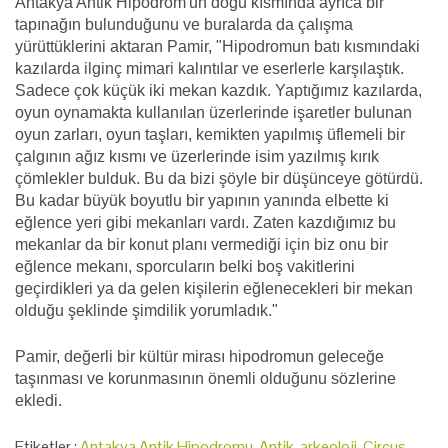
Antakya Antik Hipodrom'un doğu kısmında ayrıca bir
tapınağın bulunduğunu ve buralarda da çalışma
yürüttüklerini aktaran Pamir, "Hipodromun batı kısmındaki
kazılarda ilginç mimari kalıntılar ve eserlerle karşılaştık.
Sadece çok küçük iki mekan kazdık. Yaptığımız kazılarda,
oyun oynamakta kullanılan üzerlerinde işaretler bulunan
oyun zarları, oyun taşları, kemikten yapılmış üflemeli bir
çalgının ağız kısmı ve üzerlerinde isim yazılmış kırık
çömlekler bulduk. Bu da bizi şöyle bir düşünceye götürdü.
Bu kadar büyük boyutlu bir yapının yanında elbette ki
eğlence yeri gibi mekanları vardı. Zaten kazdığımız bu
mekanlar da bir konut planı vermediği için biz onu bir
eğlence mekanı, sporcuların belki boş vakitlerini
geçirdikleri ya da gelen kişilerin eğlenecekleri bir mekan
olduğu şeklinde şimdilik yorumladık."
Pamir, değerli bir kültür mirası hipodromun geleceğe
taşınması ve korunmasının önemli olduğunu sözlerine
ekledi.
Etiketler :
Antakya Antik Hipodromu
,
Antik
,
arkeoloji
,
Circus