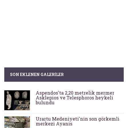
SON EKLENEN GALERILER
Aspendos'ta 2,20 metrelik mermer
Asklepios ve Telesphoros heykeli
bulundu
Urartu Medeniyeti'nin son görkemli
merkezi Ayanis