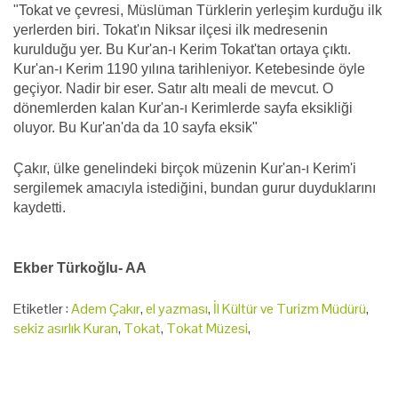
"Tokat ve çevresi, Müslüman Türklerin yerleşim kurduğu ilk
yerlerden biri. Tokat'ın Niksar ilçesi ilk medresenin
kurulduğu yer. Bu Kur'an-ı Kerim Tokat'tan ortaya çıktı.
Kur'an-ı Kerim 1190 yılına tarihleniyor. Ketebesinde öyle
geçiyor. Nadir bir eser. Satır altı meali de mevcut. O
dönemlerden kalan Kur'an-ı Kerimlerde sayfa eksikliği
oluyor. Bu Kur'an'da da 10 sayfa eksik"
Çakır, ülke genelindeki birçok müzenin Kur'an-ı Kerim'i
sergilemek amacıyla istediğini, bundan gurur duyduklarını
kaydetti.
Ekber Türkoğlu- AA
Etiketler :
Adem Çakır
,
el yazması
,
İl Kültür ve Turizm Müdürü
,
sekiz asırlık Kuran
,
Tokat
,
Tokat Müzesi
,