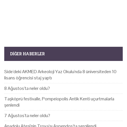
DIĞER HABERLER
Side'deki AKMED Arkeoloji Yaz Okulu'nda 8 üniversiteden 10
lisans öğrencisi staj yaptı
8 Ağustos'ta neler oldu?
Taşköprü festivalle, Pompeiopolis Antik Kenti uçurtmalarla
şenlendi
7 Ağustos'ta neler oldu?
Anadolu Ateşi'nin Troya'sı Aspendos'ta sergilendi