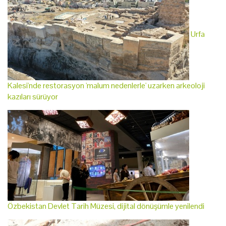
Urfa
Kalesi'nde restorasyon 'malum nedenlerle' uzarken arkeoloji
kazıları sürüyor
Özbekistan Devlet Tarih Müzesi, dijital dönüşümle yenilendi