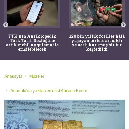
TTK'nın Ansiklopedik
120 bin yıllık fosiller hâlâ
Türk Tarih Sözlüğüne
yaşayan türlere ait çıktı
artık mobil uygulama ile
ve nesli kurumuş bir tür
erişilebilecek
keşfedildi
Anasayfa
Müzeler
Anadolu'da yazılan en eski Kur'an-ı Kerim