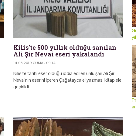
Gö
yı
Kilis'te 500 yıllık olduğu sanılan
Ali Şir Nevai eseri yakalandı
14.06.2019 CUMA - 09:14
Kilis'te tarihi eser olduğu iddia edilen ünlü şair Ali Şir
Nevai'nin eserini içeren Çağatayca el yazması kitap ele
geçirildi
Pr
ar