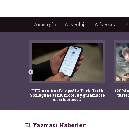
Anasayfa
Arkeoloji
Arkeooda
E
ürk Tarih
120 bin yıllık fosiller hâlâ yaşayan
Bir
gulama ile
türlere ait çıktı ve nesli kurumuş
şaşkın
bir tür keşfedildi
El Yazması Haberleri