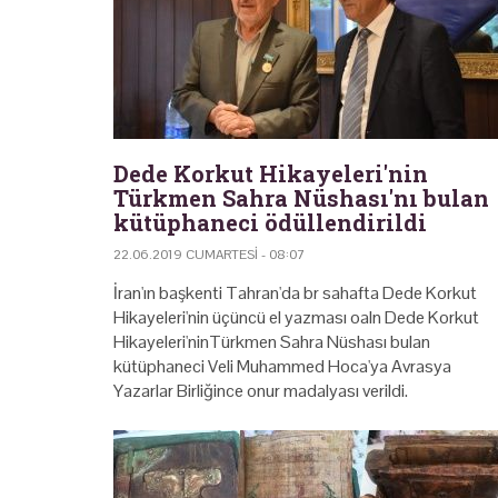
Dede Korkut Hikayeleri'nin
Türkmen Sahra Nüshası'nı bulan
kütüphaneci ödüllendirildi
22.06.2019 CUMARTESI - 08:07
İran'ın başkenti Tahran'da br sahafta Dede Korkut
Hikayeleri'nin üçüncü el yazması oaln Dede Korkut
Hikayeleri'ninTürkmen Sahra Nüshası bulan
kütüphaneci Veli Muhammed Hoca'ya Avrasya
Yazarlar Birliğince onur madalyası verildi.