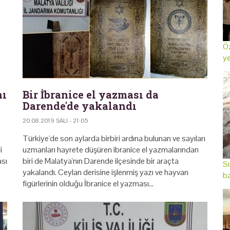
Öz
ye
nı
Bir İbranice el yazması da
Darende'de yakalandı
20.08.2019 SALI - 21:05
Türkiye'de son aylarda birbiri ardına bulunan ve sayıları
i
uzmanları hayrete düşüren ibranice el yazmalarından
ası
biri de Malatya'nın Darende ilçesinde bir araçta
Sı
yakalandı. Ceylan derisine işlenmiş yazı ve hayvan
ba
figürlerinin olduğu İbranice el yazması…