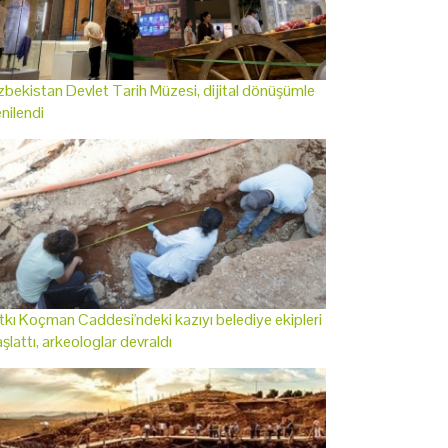
bekistan Devlet Tarih Müzesi, dijital dönüşümle
nilendi
tkı Koçman Caddesi'ndeki kazıyı belediye ekipleri
şlattı, arkeologlar devraldı