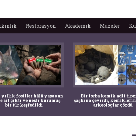
tkinlik
Restorasyon
Akademik
Müzeler
Kü
 torba kemik adli tıpçıları
Mandalya Körfezi’nde deniz
a çevirdi, kemiklerin sırrını
çocuğun dikkati arkeolojik
arkeologlar çözdü
yol açtı