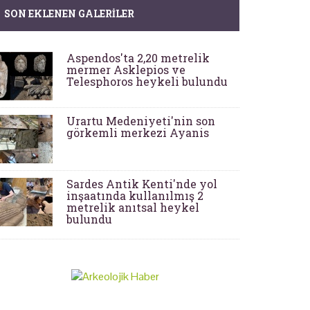
SON EKLENEN GALERILER
Aspendos'ta 2,20 metrelik
mermer Asklepios ve
Telesphoros heykeli bulundu
Urartu Medeniyeti'nin son
görkemli merkezi Ayanis
Sardes Antik Kenti'nde yol
inşaatında kullanılmış 2
metrelik anıtsal heykel
bulundu