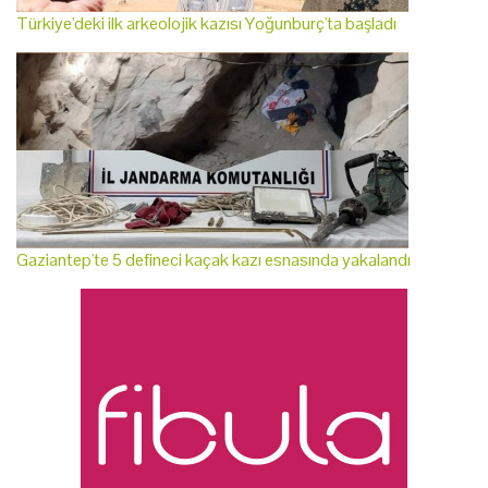
Türkiye'deki ilk arkeolojik kazısı Yoğunburç'ta başladı
Gaziantep'te 5 defineci kaçak kazı esnasında yakalandı