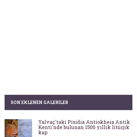
SON EKLENEN GALERILER
Yalvaç'taki Pisidia Antiokheia Antik
Kenti'nde bulunan 1500 yıllık litürjik
kap