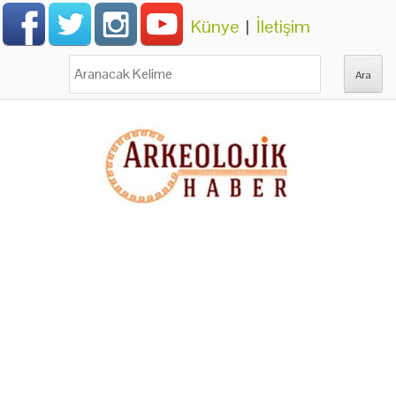
Künye
|
İletişim
Ara: