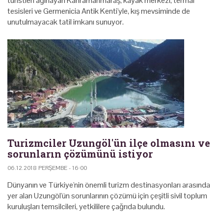
turistleri ağırlayan Kahramanmaraş, kayak merkezi, termal
tesisleri ve Germenicia Antik Kenti'yle, kış mevsiminde de
unutulmayacak tatil imkanı sunuyor.
Turizmciler Uzungöl'ün ilçe olmasını ve
sorunların çözümünü istiyor
06.12.2018 PERŞEMBE - 16:00
Dünyanın ve Türkiye'nin önemli turizm destinasyonları arasında
yer alan Uzungöl'ün sorunlarının çözümü için çeşitli sivil toplum
kuruluşları temsilcileri, yetkililere çağrıda bulundu.