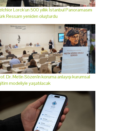
lchior Lorck'un 500 yıllık İstanbul Panoramasını
ürk Ressam yeniden oluşturdu
of. Dr. Metin Sözen'in koruma anlayışı kurumsal
itim modeliyle yaşatılacak