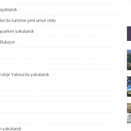
açıklandı
akır'da turizme yeni umut oldu
yaparken yakalandı
 Buluyor
hi obje Yalova'da yakalandı
en yakalandı