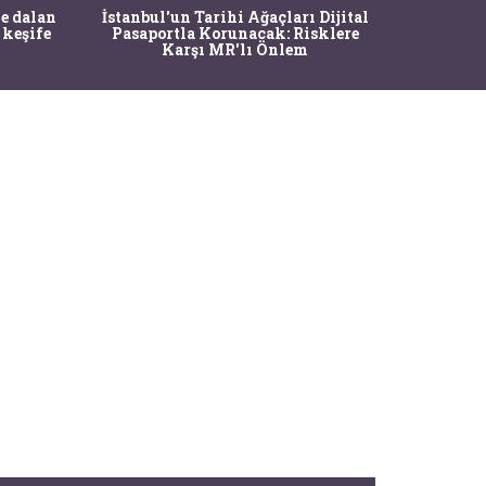
Ma
e dalan
İstanbul'un Tarihi Ağaçları Dijital
Operasy
 keşife
Pasaportla Korunacak: Risklere
M
Karşı MR'lı Önlem