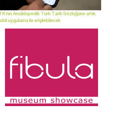
K'nın Ansiklopedik Türk Tarih Sözlüğüne artık
bil uygulama ile erişilebilecek