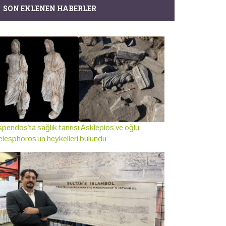
SON EKLENEN HABERLER
pendos'ta sağlık tanrısı Asklepios ve oğlu
lesphoros'un heykelleri bulundu