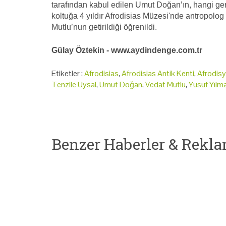
tarafından kabul edilen Umut Doğan’ın, hangi ger
koltuğa 4 yıldır Afrodisias Müzesi'nde antropol
Mutlu’nun getirildiği öğrenildi.
Gülay Öztekin - www.aydindenge.com.tr
Etiketler :
Afrodisias
,
Afrodisias Antik Kenti
,
Afrodis
Tenzile Uysal
,
Umut Doğan
,
Vedat Mutlu
,
Yusuf Yılm
Benzer Haberler & Rekla