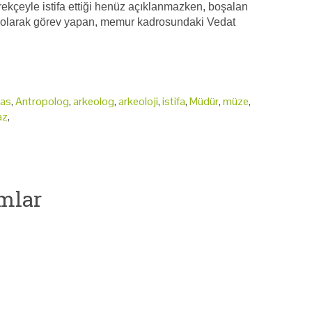
ekçeyle istifa ettiği henüz açıklanmazken, boşalan
og olarak görev yapan, memur kadrosundaki Vedat
yas
,
Antropolog
,
arkeolog
,
arkeoloji
,
istifa
,
Müdür
,
müze
,
az
,
mlar