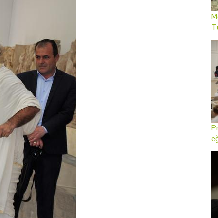
Me
T
Pr
eğ