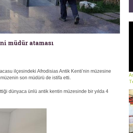
eni müdür ataması
asu ilçesindeki Afrodisias Antik Kenti'nin müzesine
As
 müzenin son müdürü de istifa etti.
Te
ettiği dünyaca ünlü antik kentin müzesinde bir yılda 4