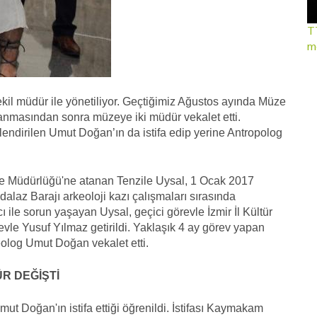
TT
mo
kil müdür ile yönetiliyor. Geçtiğimiz Ağustos ayında Müze
tanmasından sonra müzeye iki müdür vekalet etti.
ndirilen Umut Doğan’ın da istifa edip yerine Antropolog
 Müdürlüğü'ne atanan Tenzile Uysal, 1 Ocak 2017
dalaz Barajı arkeoloji kazı çalışmaları sırasında
e sorun yaşayan Uysal, geçici görevle İzmir İl Kültür
vle Yusuf Yılmaz getirildi. Yaklaşık 4 ay görev yapan
log Umut Doğan vekalet etti.
R DEĞİŞTİ
 Doğan'ın istifa ettiği öğrenildi. İstifası Kaymakam