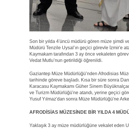
Son bir yılda 4'üncü müdürü gören müze şimdi ve
Müdürü Tenzile Uysal’ın geçici görevle İzmir'e a
Kaymakam tarafından 3 ay önce vekaleten görevle
Vedat Mutlu’nun getirildiği öğrenildi.
Gaziantep Müze Müdürlüğü’nden Afrodisias Müze
tarihinde göreve başladı. Kısa bir süre sonra Dan
Karacasu Kaymakamı Güher Sinem Büyüknalçacı il
ve Turizm Müdürlüğü'ne atandı, yerine geçici göre
Yusuf Yılmaz'dan sonra Müze Müdürlüğü'ne Arkeo
AFRODİSİAS MÜZESİNDE BİR YILDA 4 MÜDÜ
Yaklaşık 3 ay müze müdürlüğüne vekalet eden Umut