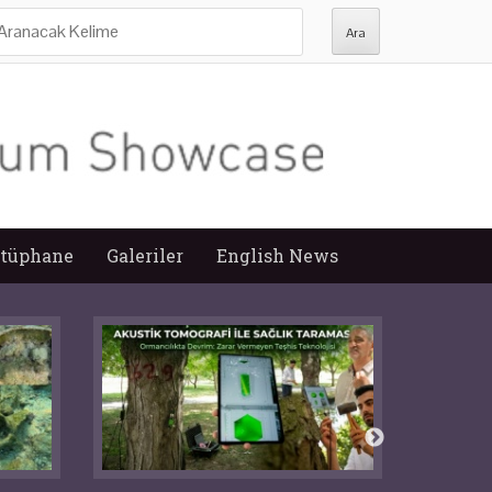
ra:
tüphane
Galeriler
English News