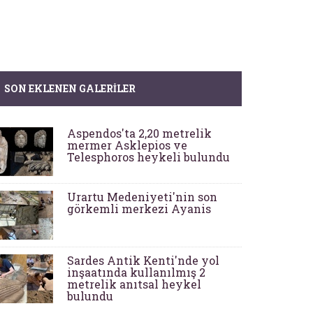
SON EKLENEN GALERILER
Aspendos'ta 2,20 metrelik
mermer Asklepios ve
Telesphoros heykeli bulundu
Urartu Medeniyeti'nin son
görkemli merkezi Ayanis
Sardes Antik Kenti'nde yol
inşaatında kullanılmış 2
metrelik anıtsal heykel
bulundu