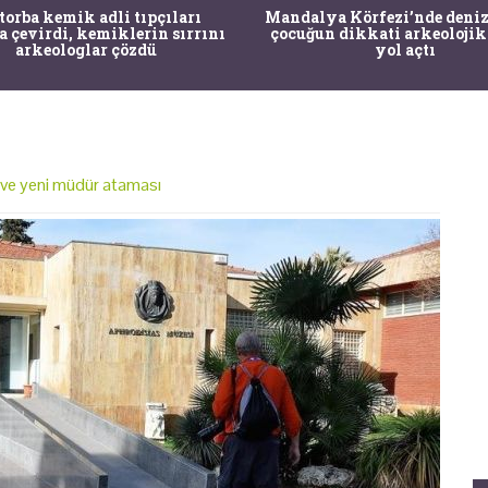
 torba kemik adli tıpçıları
Mandalya Körfezi’nde deniz
a çevirdi, kemiklerin sırrını
çocuğun dikkati arkeolojik
arkeologlar çözdü
yol açtı
 ve yeni müdür ataması