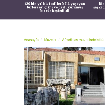
ürk Tarih
120 bin yıllık fosiller hâlâ yaşayan
Bir
gulama ile
türlere ait çıktı ve nesli kurumuş
şaşkın
bir tür keşfedildi
Anasayfa
Müzeler
Afrodisias müzesinde istifa