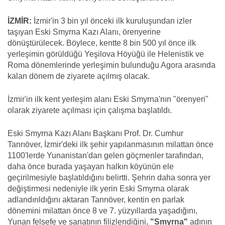
İZMİR:
İzmir'in 3 bin yıl önceki ilk kuruluşundan izler
taşıyan Eski Smyrna Kazı Alanı, örenyerine
dönüştürülecek. Böylece, kentte 8 bin 500 yıl önce ilk
yerleşimin görüldüğü Yeşilova Höyüğü ile Helenistik ve
Roma dönemlerinde yerleşimin bulunduğu Agora arasında
kalan dönem de ziyarete açılmış olacak.
İzmir'in ilk kent yerleşim alanı Eski Smyrna'nın "örenyeri"
olarak ziyarete açılması için çalışma başlatıldı.
Eski Smyrna Kazı Alanı Başkanı Prof. Dr. Cumhur
Tanrıöver, İzmir'deki ilk şehir yapılanmasının milattan önce
1100'lerde Yunanistan'dan gelen göçmenler tarafından,
daha önce burada yaşayan halkın köyünün ele
geçirilmesiyle başlatıldığını belirtti. Şehrin daha sonra yer
değiştirmesi nedeniyle ilk yerin Eski Smyrna olarak
adlandırıldığını aktaran Tanrıöver, kentin en parlak
dönemini milattan önce 8 ve 7. yüzyıllarda yaşadığını,
Yunan felsefe ve sanatının filizlendiğini,
"Smyrna"
adının