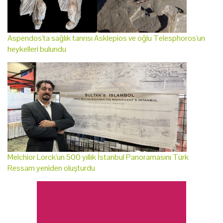
Aspendos'ta sağlık tanrısı Asklepios ve oğlu Telesphoros'un
heykelleri bulundu
Melchior Lorck'un 500 yıllık İstanbul Panoramasını Türk
Ressam yeniden oluşturdu