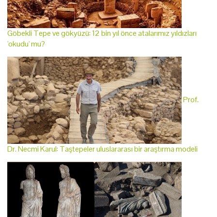
Göbekli Tepe ve gökyüzü: 12 bin yıl önce atalarımız yıldızları
'okudu' mu?
Prof.
Dr. Necmi Karul: Taştepeler uluslararası bir araştırma modeli