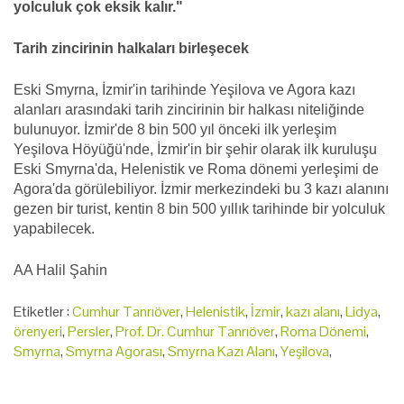
yolculuk çok eksik kalır."
Tarih zincirinin halkaları birleşecek
Eski Smyrna, İzmir'in tarihinde Yeşilova ve Agora kazı
alanları arasındaki tarih zincirinin bir halkası niteliğinde
bulunuyor. İzmir'de 8 bin 500 yıl önceki ilk yerleşim
Yeşilova Höyüğü'nde, İzmir'in bir şehir olarak ilk kuruluşu
Eski Smyrna'da, Helenistik ve Roma dönemi yerleşimi de
Agora'da görülebiliyor. İzmir merkezindeki bu 3 kazı alanını
gezen bir turist, kentin 8 bin 500 yıllık tarihinde bir yolculuk
yapabilecek.
AA Halil Şahin
Etiketler :
Cumhur Tanrıöver
,
Helenistik
,
İzmir
,
kazı alanı
,
Lidya
,
örenyeri
,
Persler
,
Prof. Dr. Cumhur Tanrıöver
,
Roma Dönemi
,
Smyrna
,
Smyrna Agorası
,
Smyrna Kazı Alanı
,
Yeşilova
,