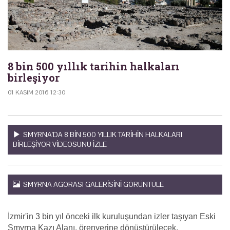
8 bin 500 yıllık tarihin halkaları
birleşiyor
01 KASIM 2016 12:30
SMYRNA'DA 8 BIN 500 YILLIK TARIHIN HALKALARI
BIRLEŞIYOR VIDEOSUNU IZLE
SMYRNA AGORASI GALERISINI GÖRÜNTÜLE
İzmir'in 3 bin yıl önceki ilk kuruluşundan izler taşıyan Eski
Smyrna Kazı Alanı, örenyerine dönüştürülecek.