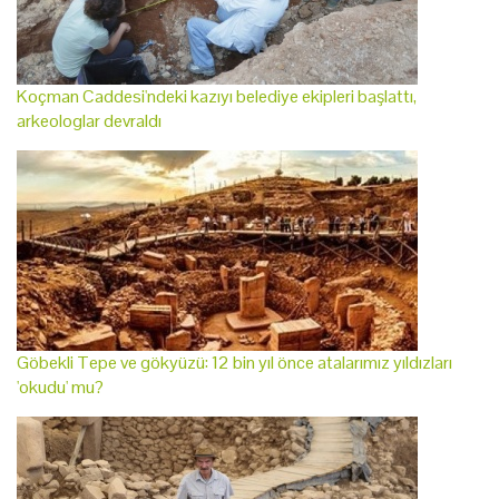
Koçman Caddesi'ndeki kazıyı belediye ekipleri başlattı,
arkeologlar devraldı
Göbekli Tepe ve gökyüzü: 12 bin yıl önce atalarımız yıldızları
'okudu' mu?