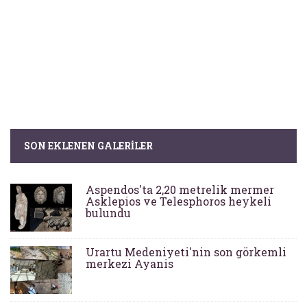
SON EKLENEN GALERILER
Aspendos'ta 2,20 metrelik mermer
Asklepios ve Telesphoros heykeli
bulundu
Urartu Medeniyeti'nin son görkemli
merkezi Ayanis