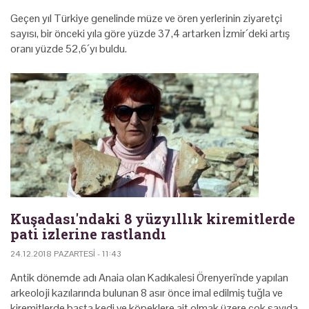
Geçen yıl Türkiye genelinde müze ve ören yerlerinin ziyaretçi
sayısı, bir önceki yıla göre yüzde 37,4 artarken İzmir´deki artış
oranı yüzde 52,6´yı buldu.
Kuşadası'ndaki 8 yüzyıllık kiremitlerde
pati izlerine rastlandı
24.12.2018 PAZARTESI - 11:43
Antik dönemde adı Anaia olan Kadıkalesi Örenyeri'nde yapılan
arkeoloji kazılarında bulunan 8 asır önce imal edilmiş tuğla ve
kiremitlerde başta kedi ve köpeklere ait olmak üzere çok sayıda