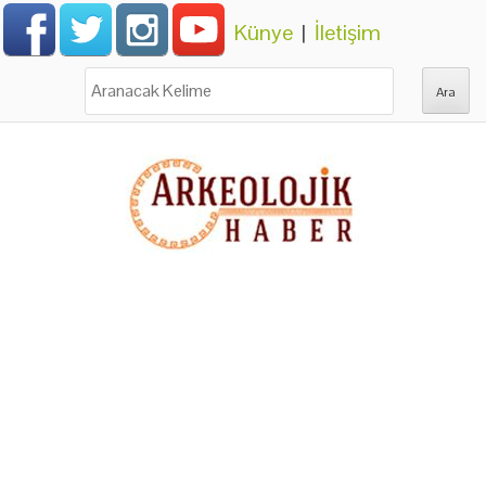
Künye
|
İletişim
Ara: