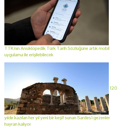
TTK'nın Ansiklopedik Türk Tarih Sözlüğüne artık mobil
uygulama ile erişilebilecek
120
yıldır kazılan her yıl yeni bir keşif sunan Sardes'i gezenler
hayran kalıyor