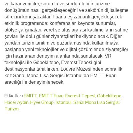
ve karar vericiler, sorumlu ve sürdürülebilir turizme
dönüşümün nasıl gerçekleşeceğini ve sektörün dijitalleşme
sürecini konuşacaklar. Fuarla eş zamanlı gerçekleşecek
etkinlik programında; konferanslar, keynote sunumlar,
atölye çalışmaları, yerel ve uluslararası katılımcıların sahne
şovları ile dolu günler ziyaretçileri bekliyor olacak. Diğer
yandan turizm tanıtım ve pazarlamasında kullanılmaya
başlanan yeni teknolojiler ve dijital çözümler de ziyaretçiler
için hazırlanan deneyim alanlarında sunulacak. VR
teknolojisi ile Göbeklitepe, Everest Tepesi gibi
destinasyonlar tanıtılırken, Louvre Müzesi’nden sonra ilk
kez Sanal Mona Lisa Sergisi İstanbul’da EMITT Fuarı
aracılığı ile deneyimlenecek.
Etiketler :
EMITT
,
EMITT Fuarı
,
Everest Tepesi
,
Göbeklitepe
,
Hacer Aydın
,
Hyve Group
,
İstanbul
,
Sanal Mona Lisa Sergisi
,
Turizm
,