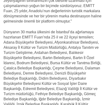
zeytinyağının sınırlarımızın çok ötesine uzanması için
çalışmalarımızı yoğun bir biçimde sürdürüyoruz. EMITT
Fuarı, 25 yıldır, Anadolu’nun değerlerinin turistik markalara
dönüşmesinde ve her bir yörenin marka destinasyon haline
gelmesinde önemli bir platform olmuştur.”
Dünyanın 30 marka ülkesini de İstanbul’da ağırlamaya
hazırlanan EMITT Fuarı’nda 25 il ve 22 ilçeyi temsilen;
Adana Büyükşehir Belediyesi, Afyonkarahisar Belediyesi,
Aksaray İl Kültür ve Turizm Müdürlüğü, Antalya Tanıtım ve
Turizm Geliştirme, Ardahan Belediyesi, Balıkesir
Büyükşehir Belediyesi, Bartın Belediyesi, Bartın İl Özel
İdaresi, Bodrum Belediyesi, Bursa Kültür ve Tanıtma Birliği,
Çatalca Belediye Başkanlığı, Çeşme Belediyesi, Dalaman
Belediyesi, Demre Belediyesi, Denizli Büyükşehir
Belediye Başkanlığı, Didim Belediyesi, Diyarbakır
Büyükşehir Belediyesi Kültür ve Sosyal İşler Daire
Başkanlığı, Edremit Belediyesi, Elazığ Valiliği İl Kültür ve
Turizm müdürlüğü, Fethiye Belediye Başkanlığı, Gömeç
Belediye Başkanlığı, Iğdır Belediye Başkanlığı, İzmir
Valiliği, İznik Belediye Başkanlığı, Karabük İl Kültür