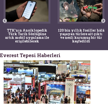
TTK'nın Ansiklopedik
120 bin yıllık fosiller hâlâ
Türk Tarih Sözlüğüne
yaşayan türlere ait çıktı
artık mobil uygulama ile
ve nesli kurumuş bir tür
erişilebilecek
keşfedildi
Everest Tepesi Haberleri