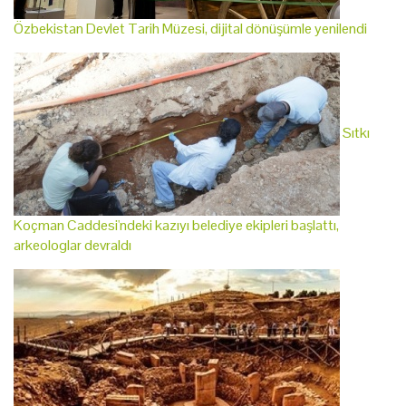
Özbekistan Devlet Tarih Müzesi, dijital dönüşümle yenilendi
Sıtkı
Koçman Caddesi'ndeki kazıyı belediye ekipleri başlattı,
arkeologlar devraldı