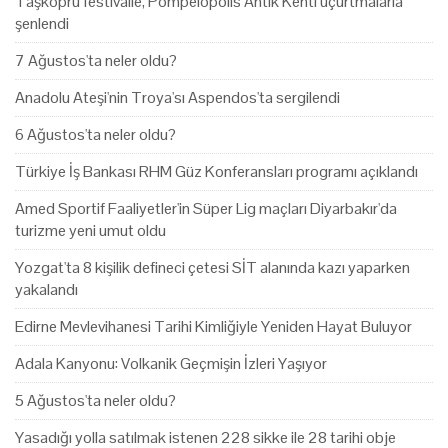
Taşköprü festivalle, Pompeiopolis Antik Kenti uçurtmalarla
şenlendi
7 Ağustos'ta neler oldu?
Anadolu Ateşi'nin Troya'sı Aspendos'ta sergilendi
6 Ağustos'ta neler oldu?
Türkiye İş Bankası RHM Güz Konferansları programı açıklandı
Amed Sportif Faaliyetler'in Süper Lig maçları Diyarbakır'da
turizme yeni umut oldu
Yozgat'ta 8 kişilik defineci çetesi SİT alanında kazı yaparken
yakalandı
Edirne Mevlevihanesi Tarihi Kimliğiyle Yeniden Hayat Buluyor
Adala Kanyonu: Volkanik Geçmişin İzleri Yaşıyor
5 Ağustos'ta neler oldu?
Yasadığı yolla satılmak istenen 228 sikke ile 28 tarihi obje