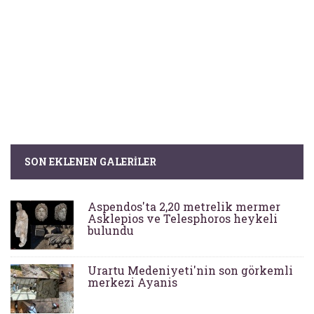
SON EKLENEN GALERILER
Aspendos'ta 2,20 metrelik mermer
Asklepios ve Telesphoros heykeli
bulundu
Urartu Medeniyeti'nin son görkemli
merkezi Ayanis