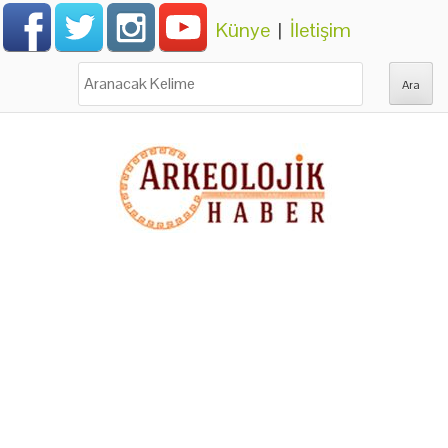
Künye
|
İletişim
Ara: