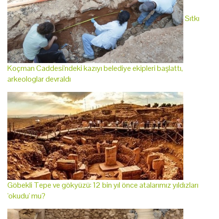
Sıtkı
Koçman Caddesi'ndeki kazıyı belediye ekipleri başlattı,
arkeologlar devraldı
Göbekli Tepe ve gökyüzü: 12 bin yıl önce atalarımız yıldızları
'okudu' mu?