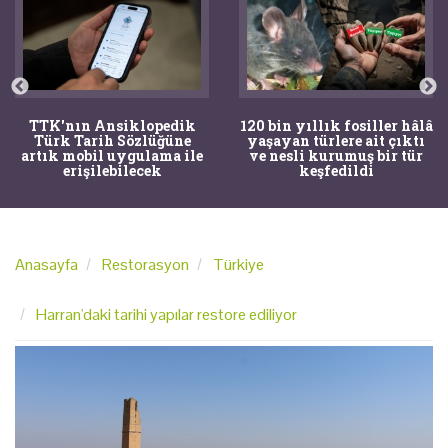
TTK'nın Ansiklopedik
120 bin yıllık fosiller hâlâ
Türk Tarih Sözlüğüne
yaşayan türlere ait çıktı
artık mobil uygulama ile
ve nesli kurumuş bir tür
erişilebilecek
keşfedildi
Anasayfa
Restorasyon
Türkiye
Harran'daki tarihi yapılar restore ediliyor