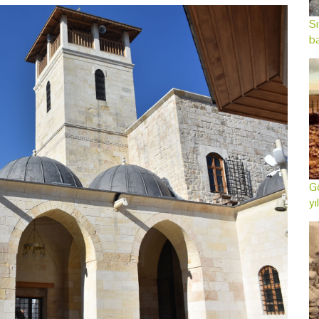
Sı
ba
Gö
yı