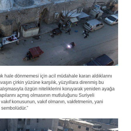
k hale dönmemesi için acil müdahale kararı aldıklarını
vaşın çirkin yüzüne karşılık, yüzyıllara direnmiş bu
 çalışmasıyla özgün niteliklerini koruyarak yeniden ayağa
apılarını açmış olmasının mutluluğunu Suriyeli
 vakıf konusunun, vakıf olmanın, vakfetmenin, yani
r sembolüdür."