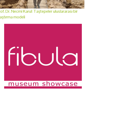
of. Dr. Necmi Karul: Taştepeler uluslararası bir
aştırma modeli