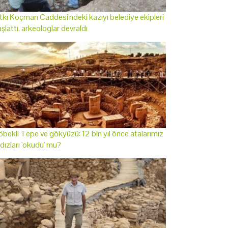
tkı Koçman Caddesi'ndeki kazıyı belediye ekipleri
şlattı, arkeologlar devraldı
bekli Tepe ve gökyüzü: 12 bin yıl önce atalarımız
ldızları 'okudu' mu?