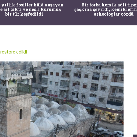
 yıllık fosiller hâlâ yaşayan
Bir torba kemik adli tıpç
re ait çıktı ve nesli kurumuş
şaşkına çevirdi, kemiklerin
bir tür keşfedildi
arkeologlar çözdü
restore edildi