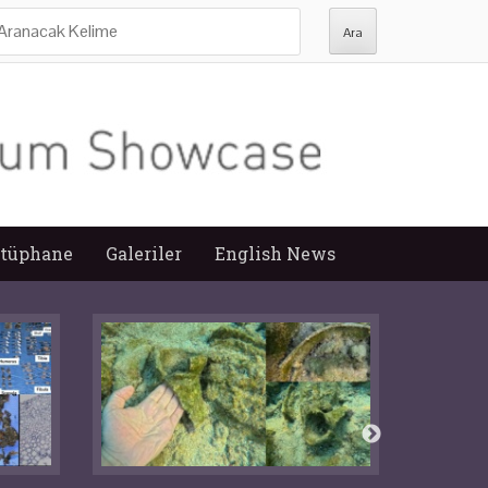
ra:
tüphane
Galeriler
English News