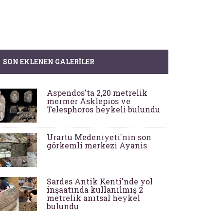
SON EKLENEN GALERILER
Aspendos'ta 2,20 metrelik
mermer Asklepios ve
Telesphoros heykeli bulundu
Urartu Medeniyeti'nin son
görkemli merkezi Ayanis
Sardes Antik Kenti'nde yol
inşaatında kullanılmış 2
metrelik anıtsal heykel
bulundu