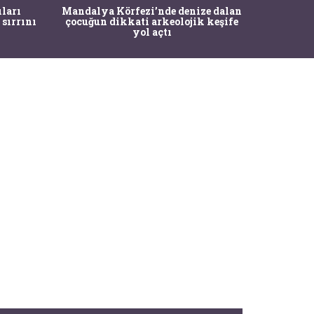
İstanbul
ıları
Mandalya Körfezi’nde denize dalan
Pasapo
 sırrını
çocuğun dikkati arkeolojik keşife
yol açtı