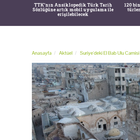
nrısı
TTK'nın Ansiklopedik Türk Tarih
120 bin
horos'un
Sözlüğüne artık mobil uygulama ile
türle
du
erişilebilecek
Anasayfa
Aktüel
Suriye'deki El Bab Ulu Camisi 