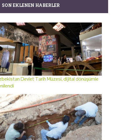
SON EKLENEN HABERLER
bekistan Devlet Tarih Müzesi, dijital dönüşümle
nilendi