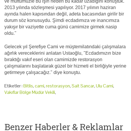
ve müftümüzle bu işin neden bu kadar uzadığını konuştuk.
2013 yılında sözleşmesi yapılıyor. 2017 yılının haziran
ayında halen kapısından değil, adeta bacasından girilir bir
durum söz konusuydu. Şimdi ecdadımıza ve inancımıza
yakışır bir vaziyette cuma günü camimize girmek nasip
oldu."
Gelecek yıl Şerefiye Cami ve müştemilatındaki çalışmalara
ağırlık vereceklerini anlatan Ustaoğlu, "Ecdadımızın bize
bıraktığı vakıf eseri olan camimizde restorasyon
çalışmalarını başlatarak güzel bir hizmeti el birliğiyle yerine
getirmeye çalışacağız." diye konuştu.
Etiketler :
Bitlis
,
cami
,
restorasyon
,
Sait Sancar
,
Ulu Cami
,
Vakıflar Bölge Müdür Vekili
,
Benzer Haberler & Reklamlar