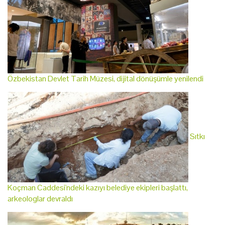
Özbekistan Devlet Tarih Müzesi, dijital dönüşümle yenilendi
Sıtkı
Koçman Caddesi'ndeki kazıyı belediye ekipleri başlattı,
arkeologlar devraldı