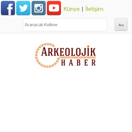
Künye
|
İletişim
Ara: