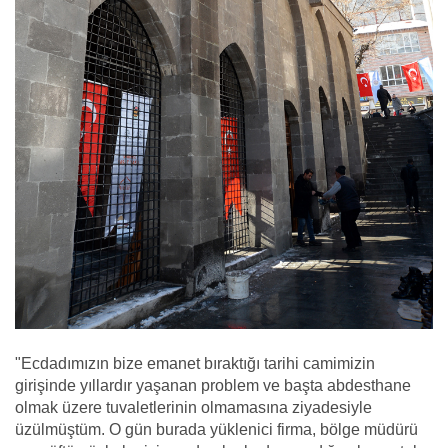
"Ecdadımızın bize emanet bıraktığı tarihi camimizin
girişinde yıllardır yaşanan problem ve başta abdesthane
olmak üzere tuvaletlerinin olmamasına ziyadesiyle
üzülmüştüm. O gün burada yüklenici firma, bölge müdürü