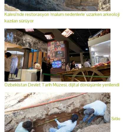
Kalesi'nde restorasyon 'malum nedenlerle' uzarken arkeoloji
kazıları sürüyor
Özbekistan Devlet Tarih Müzesi, dijital dönüşümle yenilendi
Sıtkı