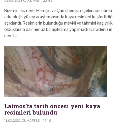
02.08.2023 ÇARŞAMBA - 22:48
Rize'nin İkizdere, Hemşin ve Çamlıhemşin ilçelerinde süren
arkeolojik yüzey araştırmasında kaya resimleri keşfedildiği
açıklandı. Resimlerin bulunduğu mevkii ve tahmini kaç yıllık
olduklarına dair henüz bir açıklama yapılmadı. Karadeniz'in
nemli…
Latmos'ta tarih öncesi yeni kaya
resimleri bulundu
11.03.2023 CUMARTESI - 17:16