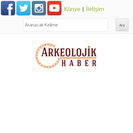
Künye
|
İletişim
Ara: