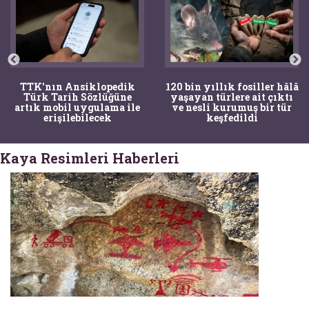
120 bin yıllık fosiller hâlâ
Bir torba kemik adli
yaşayan türlere ait çıktı
tıpçıları şaşkına çevirdi,
ve nesli kurumuş bir tür
kemiklerin sırrını
keşfedildi
arkeologlar çözdü
Kaya Resimleri Haberleri