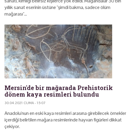
sanatı, kimliği belirsiz kişilerce yok edildi. Magandalar 30 bin
yıllık sanat eserinin üstüne "şimdi bakma, sadece ölüm
mağarası"…
Mersin'de bir mağarada Prehistorik
dönem kaya resimleri bulundu
30.04.2021 CUMA - 15:07
Anadolu'nun en eski kaya resimleri arasına girebilecek örnekler
içerdiği belirtilen mağara resimlerinde hayvan figürleri dikkat
çekiyor.