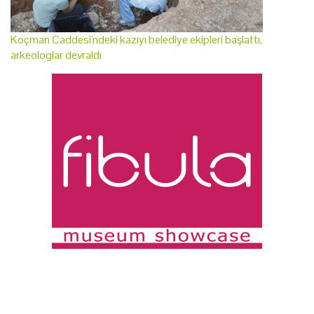
Koçman Caddesi'ndeki kazıyı belediye ekipleri başlattı,
arkeologlar devraldı