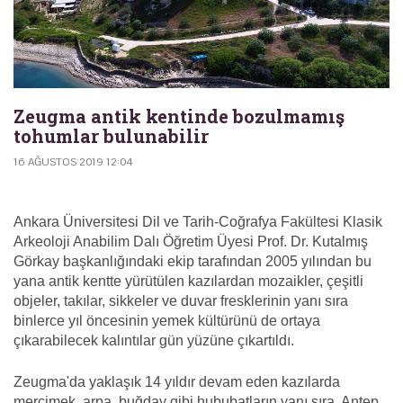
Zeugma antik kentinde bozulmamış
tohumlar bulunabilir
16 AĞUSTOS 2019 12:04
Ankara Üniversitesi Dil ve Tarih-Coğrafya Fakültesi Klasik
Arkeoloji Anabilim Dalı Öğretim Üyesi Prof. Dr. Kutalmış
Görkay başkanlığındaki ekip tarafından 2005 yılından bu
yana antik kentte yürütülen kazılardan mozaikler, çeşitli
objeler, takılar, sikkeler ve duvar fresklerinin yanı sıra
binlerce yıl öncesinin yemek kültürünü de ortaya
çıkarabilecek kalıntılar gün yüzüne çıkartıldı.
Zeugma'da yaklaşık 14 yıldır devam eden kazılarda
mercimek, arpa, buğday gibi hububatların yanı sıra, Antep