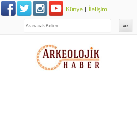
Künye
|
İletişim
Ara: