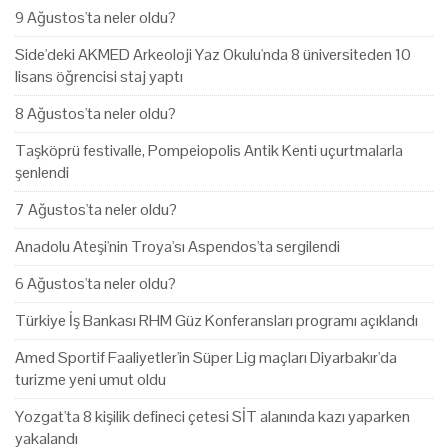
9 Ağustos'ta neler oldu?
Side'deki AKMED Arkeoloji Yaz Okulu'nda 8 üniversiteden 10
lisans öğrencisi staj yaptı
8 Ağustos'ta neler oldu?
Taşköprü festivalle, Pompeiopolis Antik Kenti uçurtmalarla
şenlendi
7 Ağustos'ta neler oldu?
Anadolu Ateşi'nin Troya'sı Aspendos'ta sergilendi
6 Ağustos'ta neler oldu?
Türkiye İş Bankası RHM Güz Konferansları programı açıklandı
Amed Sportif Faaliyetler'in Süper Lig maçları Diyarbakır'da
turizme yeni umut oldu
Yozgat'ta 8 kişilik defineci çetesi SİT alanında kazı yaparken
yakalandı