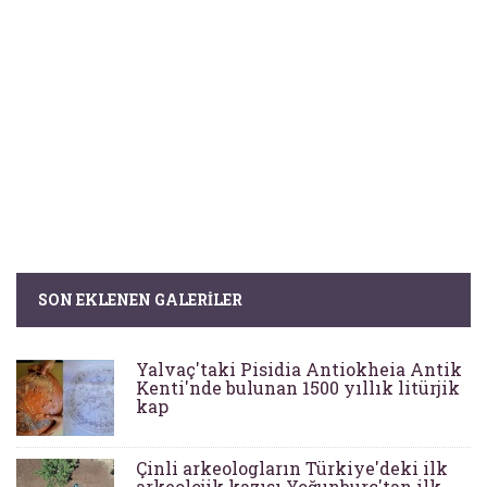
SON EKLENEN GALERILER
Yalvaç'taki Pisidia Antiokheia Antik
Kenti'nde bulunan 1500 yıllık litürjik
kap
Çinli arkeologların Türkiye'deki ilk
arkeolojik kazısı Yoğunburç'tan ilk