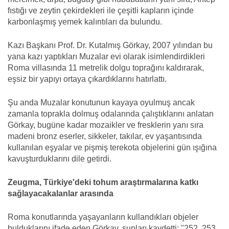
fıstığı ve zeytin çekirdekleri ile çeşitli kapların içinde
karbonlaşmış yemek kalıntıları da bulundu.
Kazı Başkanı Prof. Dr. Kutalmış Görkay, 2007 yılından bu
yana kazı yaptıkları Muzalar evi olarak isimlendirdikleri
Roma villasında 11 metrelik dolgu toprağını kaldırarak,
eşsiz bir yapıyı ortaya çıkardıklarını hatırlattı.
Şu anda Muzalar konutunun kayaya oyulmuş ancak
zamanla toprakla dolmuş odalarında çalıştıklarını anlatan
Görkay, bugüne kadar mozaikler ve fresklerin yanı sıra
madeni bronz eserler, sikkeler, takılar, ev yaşantısında
kullanılan eşyalar ve pişmiş terekota objelerini gün ışığına
kavuşturduklarını dile getirdi.
Zeugma, Türkiye'deki tohum araştırmalarına katkı
sağlayacakalanlar arasında
Roma konutlarında yaşayanların kullandıkları objeler
bulduklarını ifade eden Görkay, şunları kaydetti: "252, 253