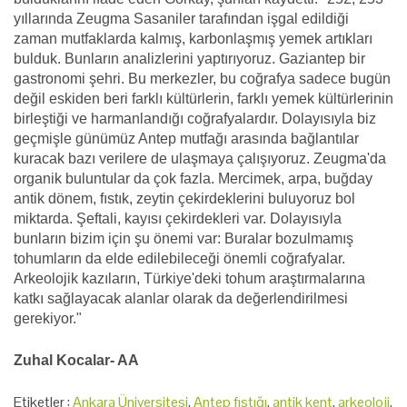
yıllarında Zeugma Sasaniler tarafından işgal edildiği
zaman mutfaklarda kalmış, karbonlaşmış yemek artıkları
bulduk. Bunların analizlerini yaptırıyoruz. Gaziantep bir
gastronomi şehri. Bu merkezler, bu coğrafya sadece bugün
değil eskiden beri farklı kültürlerin, farklı yemek kültürlerinin
birleştiği ve harmanlandığı coğrafyalardır. Dolayısıyla biz
geçmişle günümüz Antep mutfağı arasında bağlantılar
kuracak bazı verilere de ulaşmaya çalışıyoruz. Zeugma'da
organik buluntular da çok fazla. Mercimek, arpa, buğday
antik dönem, fıstık, zeytin çekirdeklerini buluyoruz bol
miktarda. Şeftali, kayısı çekirdekleri var. Dolayısıyla
bunların bizim için şu önemi var: Buralar bozulmamış
tohumların da elde edilebileceği önemli coğrafyalar.
Arkeolojik kazıların, Türkiye'deki tohum araştırmalarına
katkı sağlayacak alanlar olarak da değerlendirilmesi
gerekiyor."
Zuhal Kocalar- AA
Etiketler :
Ankara Üniversitesi
,
Antep fıstığı
,
antik kent
,
arkeoloji
,