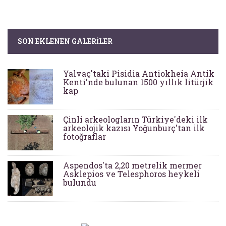
SON EKLENEN GALERILER
Yalvaç'taki Pisidia Antiokheia Antik
Kenti'nde bulunan 1500 yıllık litürjik
kap
Çinli arkeologların Türkiye'deki ilk
arkeolojik kazısı Yoğunburç'tan ilk
fotoğraflar
Aspendos'ta 2,20 metrelik mermer
Asklepios ve Telesphoros heykeli
bulundu