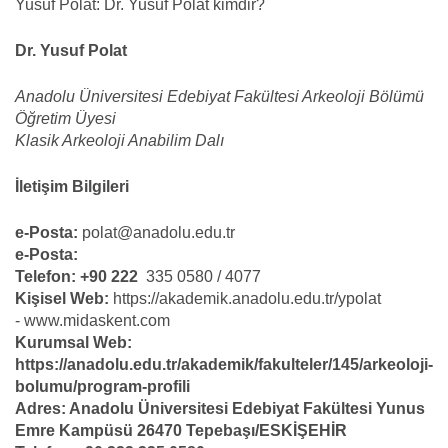
Yusuf Polat: Dr. Yusuf Polat kimdir?
Dr. Yusuf Polat
Anadolu Üniversitesi Edebiyat Fakültesi Arkeoloji Bölümü
Öğretim Üyesi
Klasik Arkeoloji Anabilim Dalı
İletişim Bilgileri
e-Posta:
polat@anadolu.edu.tr
e-Posta:
Telefon: +90 222
335 0580 / 4077
Kişisel Web:
https://akademik.anadolu.edu.tr/ypolat
- www.midaskent.com
Kurumsal Web:
https://anadolu.edu.tr/akademik/fakulteler/145/arkeoloji-
bolumu/program-profili
Adres: Anadolu Üniversitesi Edebiyat Fakültesi Yunus
Emre Kampüsü 26470 Tepebaşı/ESKİŞEHİR