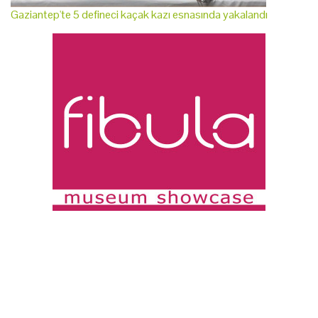
Gaziantep'te 5 defineci kaçak kazı esnasında yakalandı