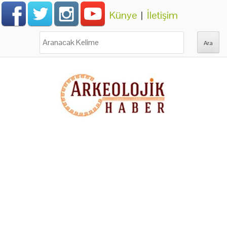
Künye
|
İletişim
Ara: