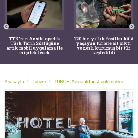
TTK'nın Ansiklopedik
120 bin yıllık fosiller hâlâ
Türk Tarih Sözlüğüne
yaşayan türlere ait çıktı
artık mobil uygulama ile
ve nesli kurumuş bir tür
erişilebilecek
keşfedildi
Anasayfa
Turizm
TÜROB: Avrupalı turist çok mühim