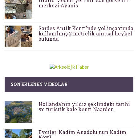
Urartu Medeniyeti'nin son görkemli
merkezi Ayanis
Sardes Antik Kenti'nde yol inşaatında
kullanılmış 2 metrelik anıtsal heykel
bulundu
SON EKLENEN VIDEOLAR
Hollanda'nın yıldız şeklindeki tarihi
ve turistik kale kenti Naarden
Evciler: Kadim Anadolu'nun Kadim
Köyü