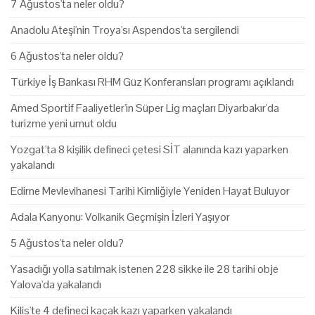
7 Ağustos'ta neler oldu?
Anadolu Ateşi'nin Troya'sı Aspendos'ta sergilendi
6 Ağustos'ta neler oldu?
Türkiye İş Bankası RHM Güz Konferansları programı açıklandı
Amed Sportif Faaliyetler'in Süper Lig maçları Diyarbakır'da
turizme yeni umut oldu
Yozgat'ta 8 kişilik defineci çetesi SİT alanında kazı yaparken
yakalandı
Edirne Mevlevihanesi Tarihi Kimliğiyle Yeniden Hayat Buluyor
Adala Kanyonu: Volkanik Geçmişin İzleri Yaşıyor
5 Ağustos'ta neler oldu?
Yasadığı yolla satılmak istenen 228 sikke ile 28 tarihi obje
Yalova'da yakalandı
Kilis'te 4 defineci kaçak kazı yaparken yakalandı