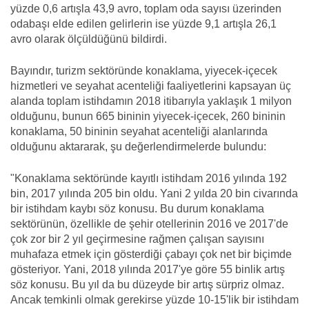
yüzde 0,6 artışla 43,9 avro, toplam oda sayısı üzerinden
odabaşı elde edilen gelirlerin ise yüzde 9,1 artışla 26,1
avro olarak ölçüldüğünü bildirdi.
Bayındır, turizm sektöründe konaklama, yiyecek-içecek
hizmetleri ve seyahat acenteliği faaliyetlerini kapsayan üç
alanda toplam istihdamın 2018 itibarıyla yaklaşık 1 milyon
olduğunu, bunun 665 bininin yiyecek-içecek, 260 bininin
konaklama, 50 bininin seyahat acenteliği alanlarında
olduğunu aktararak, şu değerlendirmelerde bulundu:
"Konaklama sektöründe kayıtlı istihdam 2016 yılında 192
bin, 2017 yılında 205 bin oldu. Yani 2 yılda 20 bin civarında
bir istihdam kaybı söz konusu. Bu durum konaklama
sektörünün, özellikle de şehir otellerinin 2016 ve 2017'de
çok zor bir 2 yıl geçirmesine rağmen çalışan sayısını
muhafaza etmek için gösterdiği çabayı çok net bir biçimde
gösteriyor. Yani, 2018 yılında 2017'ye göre 55 binlik artış
söz konusu. Bu yıl da bu düzeyde bir artış sürpriz olmaz.
Ancak temkinli olmak gerekirse yüzde 10-15'lik bir istihdam