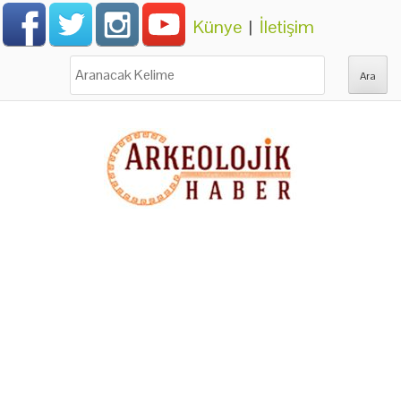
Künye
|
İletişim
Ara: