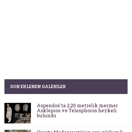
SON EKLENEN GALERILER
Aspendos'ta 2,20 metrelik mermer
Asklepios ve Telesphoros heykeli
bulundu