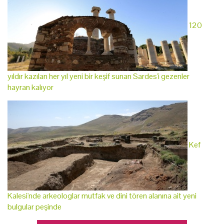
120
yıldır kazılan her yıl yeni bir keşif sunan Sardes'i gezenler
hayran kalıyor
Kef
Kalesi'nde arkeologlar mutfak ve dini tören alanına ait yeni
bulgular peşinde