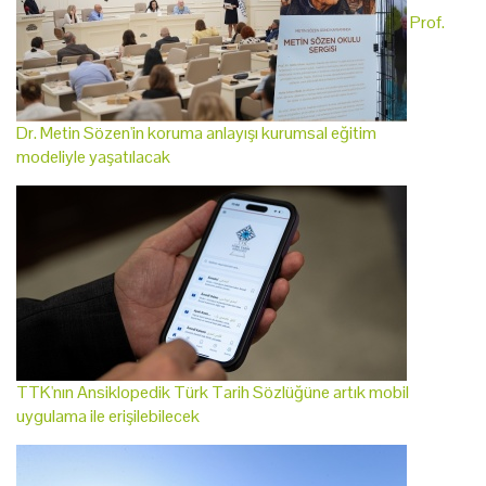
Prof.
Dr. Metin Sözen'in koruma anlayışı kurumsal eğitim
modeliyle yaşatılacak
TTK'nın Ansiklopedik Türk Tarih Sözlüğüne artık mobil
uygulama ile erişilebilecek