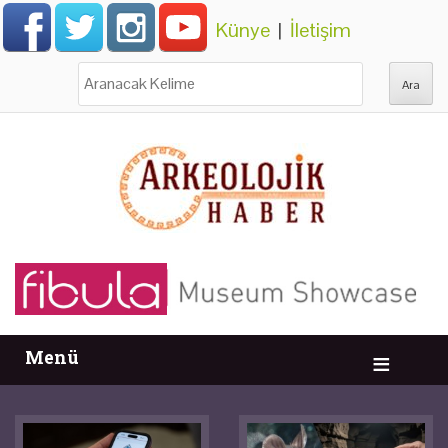
Künye
|
İletişim
Ara:
Menü