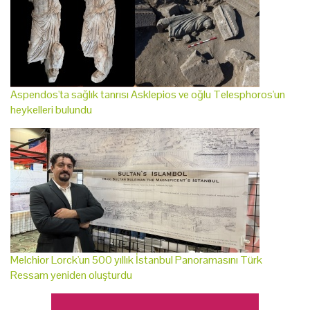
Aspendos'ta sağlık tanrısı Asklepios ve oğlu Telesphoros'un
heykelleri bulundu
Melchior Lorck'un 500 yıllık İstanbul Panoramasını Türk
Ressam yeniden oluşturdu