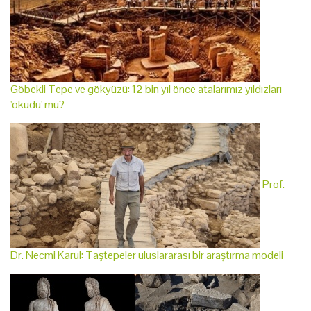
Göbekli Tepe ve gökyüzü: 12 bin yıl önce atalarımız yıldızları
'okudu' mu?
Prof.
Dr. Necmi Karul: Taştepeler uluslararası bir araştırma modeli