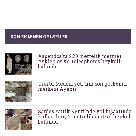
SON EKLENEN GALERILER
Aspendos'ta 2,20 metrelik mermer
Asklepios ve Telesphoros heykeli
bulundu
Urartu Medeniyeti'nin son görkemli
merkezi Ayanis
Sardes Antik Kenti'nde yol inşaatında
kullanılmış 2 metrelik anıtsal heykel
bulundu