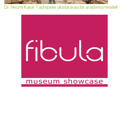
Dr. Necmi Karul: Taştepeler uluslararası bir araştırma modeli