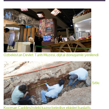
Özbekistan Devlet Tarih Müzesi, dijital dönüşümle yenilendi
Sıtkı
Koçman Caddesi'ndeki kazıyı belediye ekipleri başlattı,