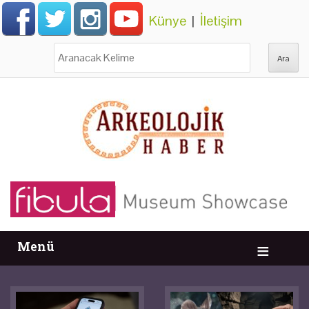
Künye
|
İletişim
Ara:
Menü