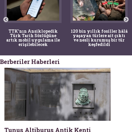
TTK'nın Ansiklopedik
120 bin yıllık fosiller hâlâ
Türk Tarih Sözlüğüne
yaşayan türlere ait çıktı
artık mobil uygulama ile
ve nesli kurumuş bir tür
erişilebilecek
keşfedildi
Berberiler Haberleri
Tunus Altiburus Antik Kenti