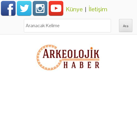
Künye
|
İletişim
Ara: