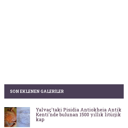
SON EKLENEN GALERILER
Yalvaç'taki Pisidia Antiokheia Antik
Kenti'nde bulunan 1500 yıllık litürjik
kap