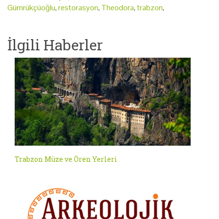
Gümrükçüoğlu
,
restorasyon
,
Theodora
,
trabzon
,
İlgili Haberler
Trabzon Müze ve Ören Yerleri