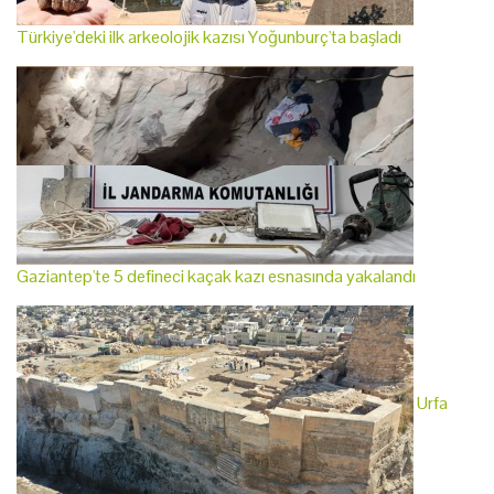
Türkiye'deki ilk arkeolojik kazısı Yoğunburç'ta başladı
Gaziantep'te 5 defineci kaçak kazı esnasında yakalandı
Urfa