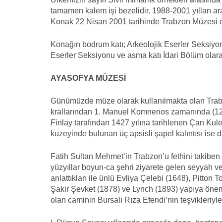
tamamen kalem işi bezelidir. 1988-2001 yılları 
Konak 22 Nisan 2001 tarihinde Trabzon Müzesi ola
Konağın bodrum katı; Arkeolojik Eserler Seksiyonu,
Eserler Seksiyonu ve asma katı İdari Bölüm olara
AYASOFYA MÜZESİ
Günümüzde müze olarak kullanılmakta olan Trabz
krallarından 1. Manuel Komnenos zamanında (1238-
Finlay tarafından 1427 yılına tarihlenen Çan Kules
kuzeyinde bulunan üç apsisli şapel kalıntısı ise 
Fatih Sultan Mehmet’in Trabzon’u fethini takiben 
yüzyıllar boyun-ca şehri ziyarete gelen seyyah ve 
anlattıkları ile ünlü Evliya Çelebi (1648), Pitton
Şakir Şevket (1878) ve Lynch (1893) yapıya önem
olan caminin Bursalı Rıza Efendi’nin teşvikleriyle