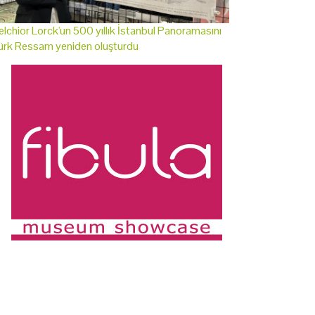
lchior Lorck'un 500 yıllık İstanbul Panoramasını
ürk Ressam yeniden oluşturdu