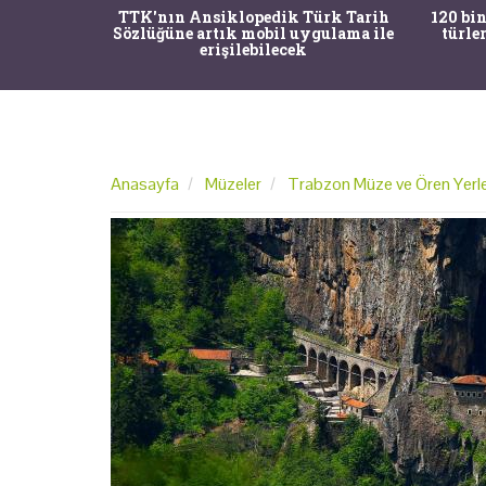
nrısı
TTK'nın Ansiklopedik Türk Tarih
120 bin
horos'un
Sözlüğüne artık mobil uygulama ile
türle
du
erişilebilecek
Anasayfa
Müzeler
Trabzon Müze ve Ören Yerle