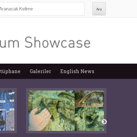
ra:
tüphane
Galeriler
English News