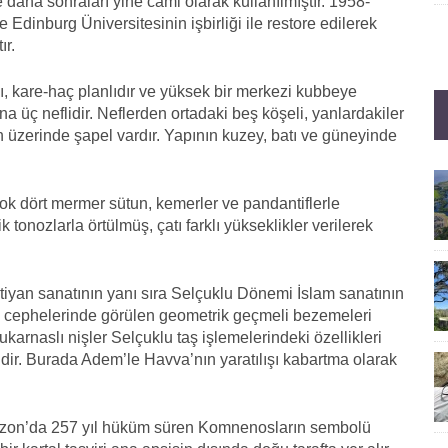
 daha sonraları yine cami olarak kullanılmıştır. 1958-
 Edinburg Üniversitesinin işbirliği ile restore edilerek
ır.
pı, kare-haç planlıdır ve yüksek bir merkezi kubbeye
na üç neflidir. Neflerden ortadaki beş köşeli, yanlardakiler
in üzerinde şapel vardır. Yapının kuzey, batı ve güneyinde
ok dört mermer sütun, kemerler ve pandantiflerle
tonozlarla örtülmüş, çatı farklı yükseklikler verilerek
istiyan sanatının yanı sıra Selçuklu Dönemi İslam sanatının
ak cephelerinde görülen geometrik geçmeli bezemeleri
arnaslı nişler Selçuklu taş işlemelerindeki özellikleri
dir. Burada Adem’le Havva’nın yaratılışı kabartma olarak
abzon’da 257 yıl hüküm süren Komnenosların sembolü