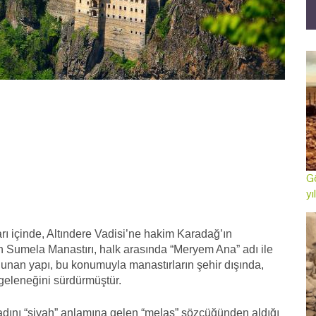
Gö
yı
rı içinde, Altındere Vadisi’ne hakim Karadağ’ın
an Sumela Manastırı, halk arasında “Meryem Ana” adı ile
lunan yapı, bu konumuyla manastırların şehir dışında,
geleneğini sürdürmüştür.
dını “siyah” anlamına gelen “melas” sözcüğünden aldığı