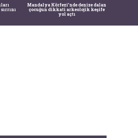
İstanbul
ıları
Mandalya Körfezi’nde denize dalan
Pasapo
 sırrını
çocuğun dikkati arkeolojik keşife
yol açtı