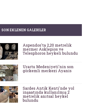
SON EKLENEN GALERILER
Aspendos'ta 2,20 metrelik
mermer Asklepios ve
Telesphoros heykeli bulundu
Urartu Medeniyeti'nin son
görkemli merkezi Ayanis
Sardes Antik Kenti'nde yol
inşaatında kullanılmış 2
metrelik anıtsal heykel
bulundu