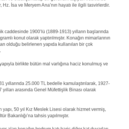
 Hz. İsa ve Meryem Ana’nın hayatı ile ilgili tasvirlerdir.
k caddesinde 1900’lü (1889-1913) yılların başlarında
ramlı konut olarak yaptırılmıştır. Konağın mimarlarının
yan olduğu belirlenen yapıda kullanılan bir çok
r.
yapıyla birlikte bütün mal varlığına haciz konulmuş ve
 yıllarında 25.000 TL bedelle kamulaştırılarak, 1927-
yılları arasında Genel Müfettişlik Binası olarak
n yapı, 50 yıl Kız Meslek Lisesi olarak hizmet vermiş,
r Bakanlığı’na tahsis yapılmıştır.
 yer alan konağın bodrum katı hariç diğer kat duvarları