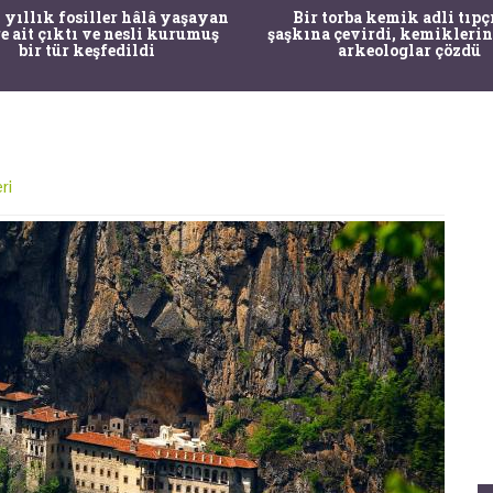
 yıllık fosiller hâlâ yaşayan
Bir torba kemik adli tıpç
re ait çıktı ve nesli kurumuş
şaşkına çevirdi, kemiklerin
bir tür keşfedildi
arkeologlar çözdü
ri