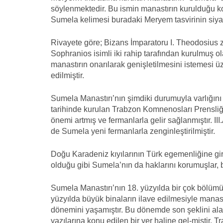
söylenmektedir. Bu ismin manastırın kurulduğu k
Sumela kelimesi buradaki Meryem tasvirinin siya
Rivayete göre; Bizans İmparatoru I. Theodosius
Sophranios isimli iki rahip tarafından kurulmuş o
manastırın onarılarak genişletilmesini istemesi ü
edilmiştir.
Sumela Manastırı’nın şimdiki durumuyla varlığını
tarihinde kurulan Trabzon Komnenosları Prensliğ
önemi artmış ve fermanlarla gelir sağlanmıştır. I
de Sumela yeni fermanlarla zenginleştirilmiştir.
Doğu Karadeniz kıyılarının Türk egemenliğine gi
olduğu gibi Sumela’nın da haklarını korumuşlar, b
Sumela Manastırı’nın 18. yüzyılda bir çok bölümü 
yüzyılda büyük binaların ilave edilmesiyle mana
dönemini yaşamıştır. Bu dönemde son şeklini alan
yazılarına konu edilen bir yer haline gel-miştir. 