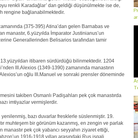
oyu renkli Karadağlar’ dan geldiği düşünülmekte ise de,
Pr
h rengine bağlanabilmektedir.
ar
 zamanında (375-395) Atina’dan gelen Barnabas ve
lan manastır, 6.yüzyılda İmparator Justinianus’un
zerine Generallerinden Belisarios tarafından tamir
 13.yüzyıldan itibaren sürdürdüğü bilinmektedir. 1204
i’nden III.Alexios (1349-1390) zamanında manastırın
II.Alexios’un oğlu III.Manuel ve sonraki prensler döneminde
As
Te
rmesini takiben Osmanlı Padişahları pek çok manastırda
azı imtiyazlar vermişlerdir.
yenilenmiş, bazı duvarlar fresklerle süslenmiştir. 19.
stır muhteşem bir görünüm kazanmış, en zengin ve parlak
 manastır pek çok yabancı seyyahın ziyaret ettiği,
Trabzon’un 1916-1918 yılları arasındaki Rus işgali