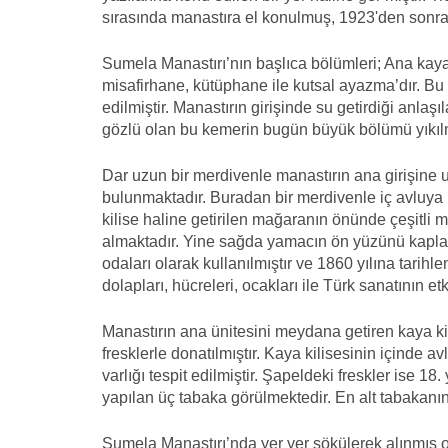
sırasında manastıra el konulmuş, 1923'den sonra 
Sumela Manastırı’nın başlıca bölümleri; Ana kaya k
misafirhane, kütüphane ile kutsal ayazma’dır. Bu 
edilmiştir. Manastırın girişinde su getirdiği an
gözlü olan bu kemerin bugün büyük bölümü yıkılm
Dar uzun bir merdivenle manastırın ana girişine u
bulunmaktadır. Buradan bir merdivenle iç avluya i
kilise haline getirilen mağaranın önünde çeşitli 
almaktadır. Yine sağda yamacın ön yüzünü kaplay
odaları olarak kullanılmıştır ve 1860 yılına tarih
dolapları, hücreleri, ocakları ile Türk sanatının et
Manastırın ana ünitesini meydana getiren kaya kili
fresklerle donatılmıştır. Kaya kilisesinin içinde a
varlığı tespit edilmiştir. Şapeldeki freskler ise 18
yapılan üç tabaka görülmektedir. En alt tabakanın 
Sumela Manastırı’nda yer yer sökülerek alınmış 