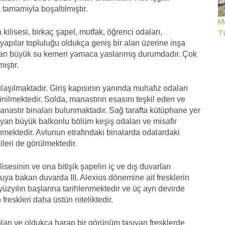
tamamıyla boşaltılmıştır.
Me
ilisesi, birkaç şapel, mutfak, öğrenci odaları,
T
yapılar topluluğu oldukça geniş bir alan üzerine inşa
laşılan büyük su kemeri yamaca yaslanmış durumdadır. Çok
ıştır.
laşılmaktadır. Giriş kapısının yanında muhafız odaları
nilmektedir. Solda, manastırın esasını teşkil eden ve
manastır binaları bulunmaktadır. Sağ tarafta kütüphane yer
an büyük balkonlu bölüm keşiş odaları ve misafir
lenmektedir. Avlunun etrafındaki binalarda odalardaki
kileri de görülmektedir.
sesinin ve ona bitişik şapelin iç ve dış duvarları
vluya bakan duvarda III. Alexios dönemine ait fresklerin
. yüzyılın başlarına tarihlenmektedir ve üç ayrı devirde
freskleri daha üstün niteliktedir.
olan ve oldukça harap bir görünüm taşıyan fresklerde