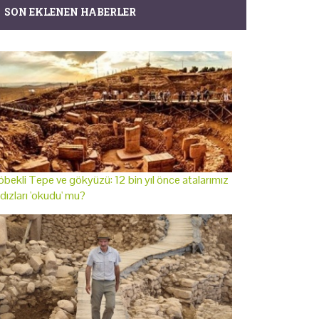
SON EKLENEN HABERLER
bekli Tepe ve gökyüzü: 12 bin yıl önce atalarımız
ldızları 'okudu' mu?