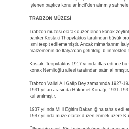
işlenen başlıca konular İncil’den alınmış sahneler,
TRABZON MÜZESİ
Trabzon müzesi olarak düzenlenen konak zeytinli
banker Kostaki Thopylaktos tarafından büyük prog
ismi tespit edilememiştir. Ancak mimarlarının İtal
malzemenin de İtalya’dan getirildiği bilinmektedi
Kostaki Teopylaktos 1917 yılında iflas edince bu 
konak Nemlioğlu ailesi tarafından satın alınmıştır.
Trabzon Valisi Ali Galip Bey zamanında 1927-1931
1931 yılları arasında Hükümet Konağı, 1931-1937 
kullanılmıştır.
1937 yılında Milli Eğitim Bakanlığına tahsis edile
1987 yılında müze olarak düzenlenmek üzere Kültü
Ülkemizin sayılı Sivil mimarlık örnekleri arasında