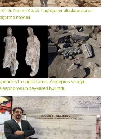
of. Dr. Necmi Karul: Taştepeler uluslararası bir
aştırma modeli
pendos'ta sağlık tanrısı Asklepios ve oğlu
lesphoros'un heykelleri bulundu