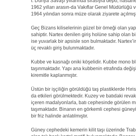
I. Dünya Savaşı yıllarında sırasıyla depo, hastane
1962 yılları arasın-da Vakıflar Genel Müdürlüğü ve
1964 yılından sonra müze olarak ziyarete açılmışt
Geç Bizans kiliselerinin güzel bir örneği olan ya
sahiptir. Nartex denilen giriş holüne sahip olan bi
ise yuvarlak bir apsisle son bulmaktadır. Nartex’
üç revaklı giriş bulunmaktadır.
Kubbe ve kasnağı oniki köşelidir. Kubbe mono bl
taşınmaktadır. Yapı ana kubbenin etrafında değişik 
kiremitle kaplanmıştır.
Üstün bir işçiliğin görüldüğü taş plastiklerde Hır
da etkileri görülmektedir. Kuzey ve batıdaki rev
içeren madalyonlarla, batı cephesinde görülen muk
taşımaktadır. Binanın en görkemli cephesi güneyi
bir friz halinde anlatılmıştır.
Güney cephedeki kemerin kilit taşı üzerinde Tr